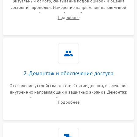
Визуальный осмотр, считывание кодов ошибок и оценка
состояния проводки. Измерение напряжения на клеммной
колодке. Анализ жалоб на проблемы с нагревом,
Подробнее
конвекцией, панелью управления или блокировкой дверцы.
2. Демонтаж и обеспечение доступа
Отключение устройства от сети. Снятие дверцы, извлечение
внутренних направляющих и защитных экранов. Демонтаж
задней или верхней панели для прямого доступа к
Подробнее
нагревательным элементам, плате и вентиляторам.