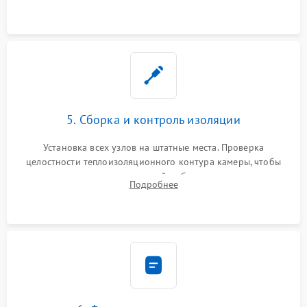
выгоревших реле, восстановление контактов и замена
уплотнителя.
5. Сборка и контроль изоляции
Установка всех узлов на штатные места. Проверка
целостности теплоизоляционного контура камеры, чтобы
исключить перегрев кухонной мебели и потерю тепла.
Подробнее
Надежная фиксация клемм и сборка корпуса шкафа.