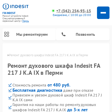
+7 (342) 254-93-15
FIX-INDESIT
Ежедневно, с 10:00 до 20:00
Ремонт устройств Indesit
Специализированный
cервисный центр г.
Пермь
Мы ремонтируем
Позвонить
Перми
Ремонт духового шкафа Indesit FA 217 J K.A IX в Перми
Ремонт духового шкафа Indesit FA
217 J K.A IX в Перми
от 480 руб.
Стоимость ремонта
Бесплатная диагностика
даже при отказе
Привезем и увезем духовой шкаф Indesit FA 217 J
K.A IX сами
Ремонт морозильных камер Indesit
Ремонт стиральных машин Indesit
Ремонт сушильных машин Indesit
Ремонт посудомоечных машин Indesit
Ремонт варочных панелей Indesit
Ремонт микроволновых печей Indesit
Ремонт холодильных камер Indesit
Гарантия на наши работы по ремонту духовых
до 3-х лет
шкафов Indesit FA 217 J K.A IX