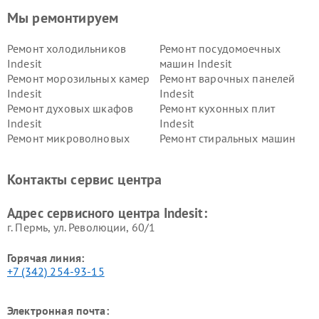
Мы ремонтируем
Ремонт холодильников
Ремонт посудомоечных
Indesit
машин Indesit
Ремонт морозильных камер
Ремонт варочных панелей
Indesit
Indesit
Ремонт духовых шкафов
Ремонт кухонных плит
Indesit
Indesit
Ремонт микроволновых
Ремонт стиральных машин
печей Indesit
Indesit
Ремонт холодильных камер
Ремонт сушильных машин
Контакты сервис центра
Indesit
Indesit
Адрес сервисного центра Indesit:
г. Пермь, ул. ​Революции, 60/1
Горячая линия:
+7 (342) 254-93-15
Электронная почта: