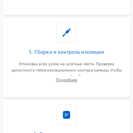
выгоревших реле, восстановление контактов и замена
уплотнителя.
5. Сборка и контроль изоляции
Установка всех узлов на штатные места. Проверка
целостности теплоизоляционного контура камеры, чтобы
исключить перегрев кухонной мебели и потерю тепла.
Подробнее
Надежная фиксация клемм и сборка корпуса шкафа.