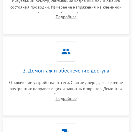
Визуальный осмотр, считывание кодов ошибок и оценка
состояния проводки. Измерение напряжения на клеммной
колодке. Анализ жалоб на проблемы с нагревом,
Подробнее
конвекцией, панелью управления или блокировкой дверцы.
2. Демонтаж и обеспечение доступа
Отключение устройства от сети. Снятие дверцы, извлечение
внутренних направляющих и защитных экранов. Демонтаж
задней или верхней панели для прямого доступа к
Подробнее
нагревательным элементам, плате и вентиляторам.