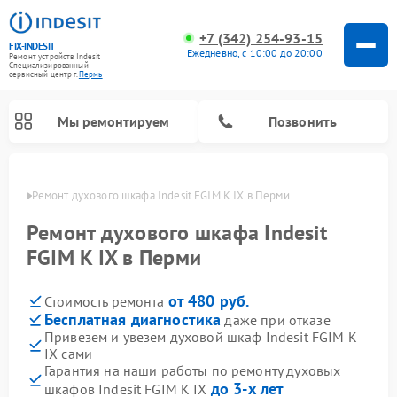
+7 (342) 254-93-15
FIX-INDESIT
Ежедневно, с 10:00 до 20:00
Ремонт устройств Indesit
Специализированный
cервисный центр г.
Пермь
Мы ремонтируем
Позвонить
Перми
Ремонт духового шкафа Indesit FGIM K IX в Перми
Ремонт духового шкафа Indesit
FGIM K IX в Перми
от 480 руб.
Стоимость ремонта
Бесплатная диагностика
даже при отказе
Привезем и увезем духовой шкаф Indesit FGIM K
IX сами
Ремонт морозильных камер Indesit
Ремонт стиральных машин Indesit
Ремонт сушильных машин Indesit
Ремонт посудомоечных машин Indesit
Ремонт варочных панелей Indesit
Ремонт микроволновых печей Indesit
Ремонт холодильных камер Indesit
Гарантия на наши работы по ремонту духовых
до 3-х лет
шкафов Indesit FGIM K IX