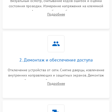
Визуальный осмотр, считывание кодов ошибок и оценка
состояния проводки. Измерение напряжения на клеммной
колодке. Анализ жалоб на проблемы с нагревом,
Подробнее
конвекцией, панелью управления или блокировкой дверцы.
2. Демонтаж и обеспечение доступа
Отключение устройства от сети. Снятие дверцы, извлечение
внутренних направляющих и защитных экранов. Демонтаж
задней или верхней панели для прямого доступа к
Подробнее
нагревательным элементам, плате и вентиляторам.