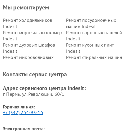
Мы ремонтируем
Ремонт холодильников
Ремонт посудомоечных
Indesit
машин Indesit
Ремонт морозильных камер
Ремонт варочных панелей
Indesit
Indesit
Ремонт духовых шкафов
Ремонт кухонных плит
Indesit
Indesit
Ремонт микроволновых
Ремонт стиральных машин
печей Indesit
Indesit
Ремонт холодильных камер
Ремонт сушильных машин
Контакты сервис центра
Indesit
Indesit
Адрес сервисного центра Indesit:
г. Пермь, ул. ​Революции, 60/1
Горячая линия:
+7 (342) 254-93-15
Электронная почта: