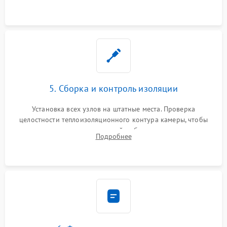
выгоревших реле, восстановление контактов и замена
уплотнителя.
5. Сборка и контроль изоляции
Установка всех узлов на штатные места. Проверка
целостности теплоизоляционного контура камеры, чтобы
исключить перегрев кухонной мебели и потерю тепла.
Подробнее
Надежная фиксация клемм и сборка корпуса шкафа.