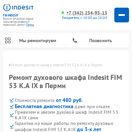
+7 (342) 254-93-15
FIX-INDESIT
Ежедневно, с 10:00 до 20:00
Ремонт устройств Indesit
Специализированный
cервисный центр г.
Пермь
Мы ремонтируем
Позвонить
Перми
Ремонт духового шкафа Indesit FIM 53 K.A IX в Перми
Ремонт духового шкафа Indesit FIM
53 K.A IX в Перми
от 480 руб.
Стоимость ремонта
Бесплатная диагностика
даже при отказе
Привезем и увезем духовой шкаф Indesit FIM 53
K.A IX сами
Ремонт морозильных камер Indesit
Ремонт стиральных машин Indesit
Ремонт сушильных машин Indesit
Ремонт посудомоечных машин Indesit
Ремонт варочных панелей Indesit
Ремонт микроволновых печей Indesit
Ремонт холодильных камер Indesit
Гарантия на наши работы по ремонту духовых
до 3-х лет
шкафов Indesit FIM 53 K.A IX