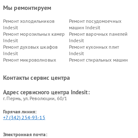
Мы ремонтируем
Ремонт холодильников
Ремонт посудомоечных
Indesit
машин Indesit
Ремонт морозильных камер
Ремонт варочных панелей
Indesit
Indesit
Ремонт духовых шкафов
Ремонт кухонных плит
Indesit
Indesit
Ремонт микроволновых
Ремонт стиральных машин
печей Indesit
Indesit
Ремонт холодильных камер
Ремонт сушильных машин
Контакты сервис центра
Indesit
Indesit
Адрес сервисного центра Indesit:
г. Пермь, ул. ​Революции, 60/1
Горячая линия:
+7 (342) 254-93-15
Электронная почта: