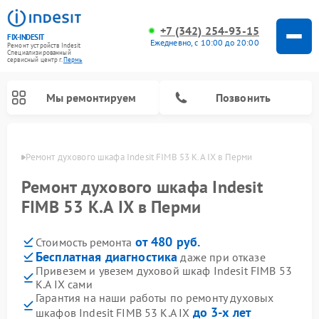
+7 (342) 254-93-15
FIX-INDESIT
Ежедневно, с 10:00 до 20:00
Ремонт устройств Indesit
Специализированный
cервисный центр г.
Пермь
Мы ремонтируем
Позвонить
Перми
Ремонт духового шкафа Indesit FIMB 53 K.A IX в Перми
Ремонт духового шкафа Indesit
FIMB 53 K.A IX в Перми
от 480 руб.
Стоимость ремонта
Бесплатная диагностика
даже при отказе
Привезем и увезем духовой шкаф Indesit FIMB 53
K.A IX сами
Ремонт морозильных камер Indesit
Ремонт стиральных машин Indesit
Ремонт сушильных машин Indesit
Ремонт посудомоечных машин Indesit
Ремонт варочных панелей Indesit
Ремонт микроволновых печей Indesit
Ремонт холодильных камер Indesit
Гарантия на наши работы по ремонту духовых
до 3-х лет
шкафов Indesit FIMB 53 K.A IX