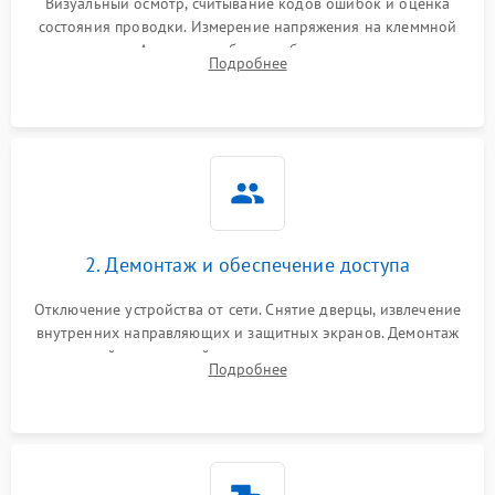
Визуальный осмотр, считывание кодов ошибок и оценка
состояния проводки. Измерение напряжения на клеммной
колодке. Анализ жалоб на проблемы с нагревом,
Подробнее
конвекцией, панелью управления или блокировкой дверцы.
2. Демонтаж и обеспечение доступа
Отключение устройства от сети. Снятие дверцы, извлечение
внутренних направляющих и защитных экранов. Демонтаж
задней или верхней панели для прямого доступа к
Подробнее
нагревательным элементам, плате и вентиляторам.