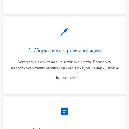
выгоревших реле, восстановление контактов и замена
уплотнителя.
5. Сборка и контроль изоляции
Установка всех узлов на штатные места. Проверка
целостности теплоизоляционного контура камеры, чтобы
исключить перегрев кухонной мебели и потерю тепла.
Подробнее
Надежная фиксация клемм и сборка корпуса шкафа.