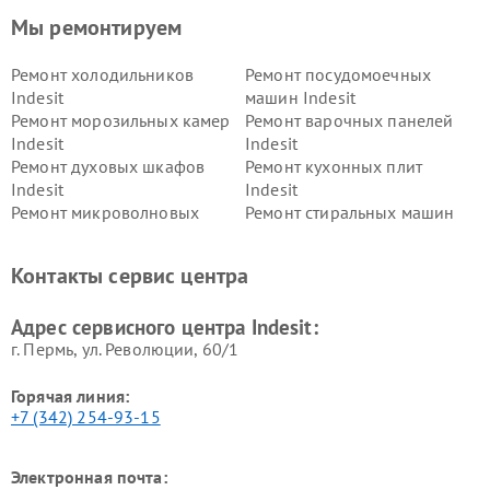
Мы ремонтируем
Ремонт холодильников
Ремонт посудомоечных
Indesit
машин Indesit
Ремонт морозильных камер
Ремонт варочных панелей
Indesit
Indesit
Ремонт духовых шкафов
Ремонт кухонных плит
Indesit
Indesit
Ремонт микроволновых
Ремонт стиральных машин
печей Indesit
Indesit
Ремонт холодильных камер
Ремонт сушильных машин
Контакты сервис центра
Indesit
Indesit
Адрес сервисного центра Indesit:
г. Пермь, ул. ​Революции, 60/1
Горячая линия:
+7 (342) 254-93-15
Электронная почта: