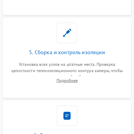
выгоревших реле, восстановление контактов и замена
уплотнителя.
5. Сборка и контроль изоляции
Установка всех узлов на штатные места. Проверка
целостности теплоизоляционного контура камеры, чтобы
исключить перегрев кухонной мебели и потерю тепла.
Подробнее
Надежная фиксация клемм и сборка корпуса шкафа.