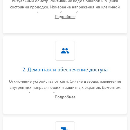
Визуальный осмотр, считывание кодов ошибок и оценка
состояния проводки. Измерение напряжения на клеммной
колодке. Анализ жалоб на проблемы с нагревом,
Подробнее
конвекцией, панелью управления или блокировкой дверцы.
2. Демонтаж и обеспечение доступа
Отключение устройства от сети. Снятие дверцы, извлечение
внутренних направляющих и защитных экранов. Демонтаж
задней или верхней панели для прямого доступа к
Подробнее
нагревательным элементам, плате и вентиляторам.