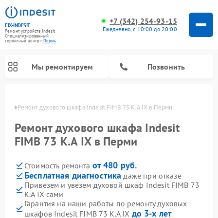
+7 (342) 254-93-15
FIX-INDESIT
Ежедневно, с 10:00 до 20:00
Ремонт устройств Indesit
Специализированный
cервисный центр г.
Пермь
Мы ремонтируем
Позвонить
Перми
Ремонт духового шкафа Indesit FIMB 73 K.A IX в Перми
Ремонт духового шкафа Indesit
FIMB 73 K.A IX в Перми
от 480 руб.
Стоимость ремонта
Бесплатная диагностика
даже при отказе
Привезем и увезем духовой шкаф Indesit FIMB 73
K.A IX сами
Ремонт морозильных камер Indesit
Ремонт стиральных машин Indesit
Ремонт сушильных машин Indesit
Ремонт посудомоечных машин Indesit
Ремонт варочных панелей Indesit
Ремонт микроволновых печей Indesit
Ремонт холодильных камер Indesit
Гарантия на наши работы по ремонту духовых
до 3-х лет
шкафов Indesit FIMB 73 K.A IX