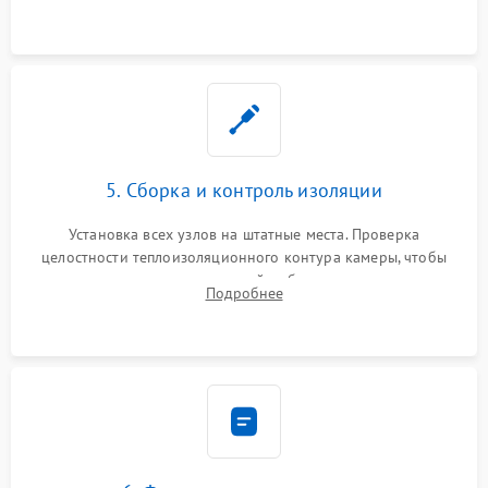
выгоревших реле, восстановление контактов и замена
уплотнителя.
5. Сборка и контроль изоляции
Установка всех узлов на штатные места. Проверка
целостности теплоизоляционного контура камеры, чтобы
исключить перегрев кухонной мебели и потерю тепла.
Подробнее
Надежная фиксация клемм и сборка корпуса шкафа.