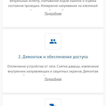
Визуальный осмотр, считывание кодов ошибок и оценка
состояния проводки. Измерение напряжения на клеммной
колодке. Анализ жалоб на проблемы с нагревом,
Подробнее
конвекцией, панелью управления или блокировкой дверцы.
2. Демонтаж и обеспечение доступа
Отключение устройства от сети. Снятие дверцы, извлечение
внутренних направляющих и защитных экранов. Демонтаж
задней или верхней панели для прямого доступа к
Подробнее
нагревательным элементам, плате и вентиляторам.