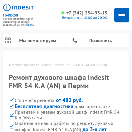
+7 (342) 254-93-15
FIX-INDESIT
Ежедневно, с 10:00 до 20:00
Ремонт устройств Indesit
Специализированный
cервисный центр г.
Пермь
Мы ремонтируем
Позвонить
Перми
Ремонт духового шкафа Indesit FMR 54 K.A (AN) в Перми
Ремонт духового шкафа Indesit
FMR 54 K.A (AN) в Перми
от 480 руб.
Стоимость ремонта
Бесплатная диагностика
даже при отказе
Привезем и увезем духовой шкаф Indesit FMR 54
K.A (AN) сами
Ремонт морозильных камер Indesit
Ремонт стиральных машин Indesit
Ремонт сушильных машин Indesit
Ремонт посудомоечных машин Indesit
Ремонт варочных панелей Indesit
Ремонт микроволновых печей Indesit
Ремонт холодильных камер Indesit
Гарантия на наши работы по ремонту духовых
до 3-х лет
шкафов Indesit FMR 54 K.A (AN)