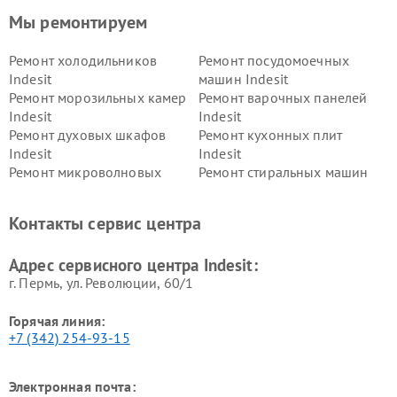
Мы ремонтируем
Ремонт холодильников
Ремонт посудомоечных
Indesit
машин Indesit
Ремонт морозильных камер
Ремонт варочных панелей
Indesit
Indesit
Ремонт духовых шкафов
Ремонт кухонных плит
Indesit
Indesit
Ремонт микроволновых
Ремонт стиральных машин
печей Indesit
Indesit
Ремонт холодильных камер
Ремонт сушильных машин
Контакты сервис центра
Indesit
Indesit
Адрес сервисного центра Indesit:
г. Пермь, ул. ​Революции, 60/1
Горячая линия:
+7 (342) 254-93-15
Электронная почта: