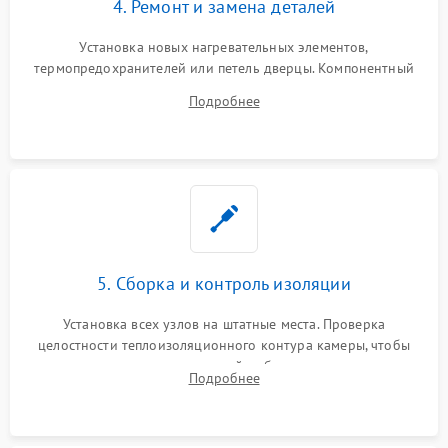
4. Ремонт и замена деталей
Установка новых нагревательных элементов,
термопредохранителей или петель дверцы. Компонентный
ремонт электронного модуля управления, замена
Подробнее
выгоревших реле, восстановление контактов и замена
уплотнителя.
5. Сборка и контроль изоляции
Установка всех узлов на штатные места. Проверка
целостности теплоизоляционного контура камеры, чтобы
исключить перегрев кухонной мебели и потерю тепла.
Подробнее
Надежная фиксация клемм и сборка корпуса шкафа.