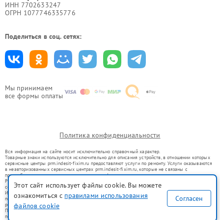
ИНН 7702633247
ОГРН 1077746335776
Поделиться в соц. сетях:
Мы принимаем
все формы оплаты
Политика конфиденциальности
Вся информация на сайте носит исключительно справочный характер.
Товарные знаки используются исключительно для описания устройств, в отношении которых
сервисные центры prm.indesit-fixim.ru предоставляют услуги по ремонту. Услуги оказываются
в неавторизованных сервисных центрах prm.indesit-fixim.ru, которые не связаны с
правообладателями товарных знаков или их официальными представителями.
Ремонт осуществляется для устройств, уже введенных в гражданский оборот в соответствии
Этот сайт использует файлы cookie. Вы можете
со статьей 1487 ГК РФ.
Использование товарных знаков не преследует цели индивидуализации услуг или введения
ознакомиться с
правилами использования
Согласен
потребителей в заблуждение, а служит для информирования о предоставляемых услугах по
ремонту техники указанных брендов.
файлов cookie
Представленная на сайте информация не является публичной офертой, определяемой
положениями Статьи 437(2) Гражданского кодекса РФ