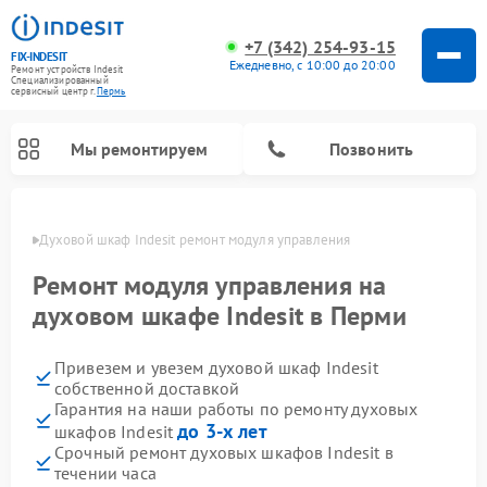
+7 (342) 254-93-15
FIX-INDESIT
Ежедневно, с 10:00 до 20:00
Ремонт устройств Indesit
Специализированный
cервисный центр г.
Пермь
Мы ремонтируем
Позвонить
Перми
Духовой шкаф Indesit ремонт модуля управления
Ремонт модуля управления на
духовом шкафе Indesit в Перми
Привезем и увезем духовой шкаф Indesit
собственной доставкой
Гарантия на наши работы по ремонту духовых
до 3-х лет
шкафов Indesit
Ремонт морозильных камер Indesit
Ремонт стиральных машин Indesit
Ремонт сушильных машин Indesit
Ремонт посудомоечных машин Indesit
Ремонт варочных панелей Indesit
Ремонт микроволновых печей Indesit
Ремонт холодильных камер Indesit
Срочный ремонт духовых шкафов Indesit в
течении часа