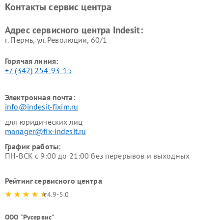
Контакты сервис центра
Indesit
Indesit
Адрес сервисного центра Indesit:
г. Пермь, ул. ​Революции, 60/1
Горячая линия:
+7 (342) 254-93-15
Электронная почта:
info@indesit-fixim.ru
для юридических лиц
manager@fix-indesit.ru
График работы:
ПН-ВСК с 9:00 до 21:00 без перерывов и выходных
Рейтинг сервисного центра
4.9-5.0
ООО "Русервис"