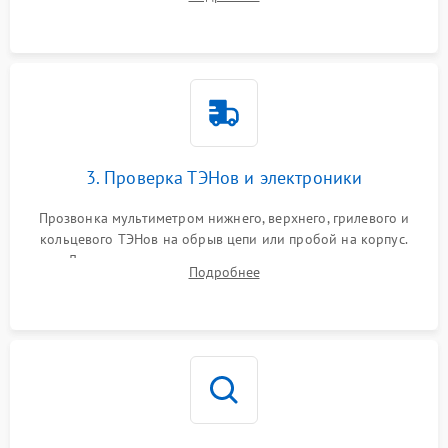
нагревательным элементам, плате и вентиляторам.
3. Проверка ТЭНов и электроники
Прозвонка мультиметром нижнего, верхнего, грилевого и
кольцевого ТЭНов на обрыв цепи или пробой на корпус.
Диагностика термостата, датчиков температуры,
Подробнее
переключателя режимов и мотора конвекции.