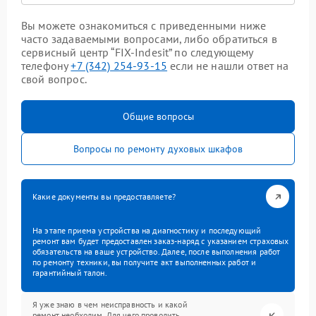
Вы можете ознакомиться с приведенными ниже
часто задаваемыми вопросами, либо обратиться в
сервисный центр “FIX-Indesit” по следующему
телефону
+7 (342) 254-93-15
если не нашли ответ на
свой вопрос.
Общие вопросы
Вопросы по ремонту духовых шкафов
Какие документы вы предоставляете?
На этапе приема устройства на диагностику и последующий
ремонт вам будет предоставлен заказ-наряд с указанием страховых
обязательств на ваше устройство. Далее, после выполнения работ
по ремонту техники, вы получите акт выполненных работ и
гарантийный талон.
Я уже знаю в чем неисправность и какой
ремонт необходим. Для чего проводить