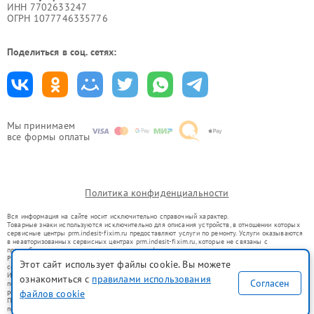
ИНН 7702633247
ОГРН 1077746335776
Поделиться в соц. сетях:
Мы принимаем
все формы оплаты
Политика конфиденциальности
Вся информация на сайте носит исключительно справочный характер.
Товарные знаки используются исключительно для описания устройств, в отношении которых
сервисные центры prm.indesit-fixim.ru предоставляют услуги по ремонту. Услуги оказываются
в неавторизованных сервисных центрах prm.indesit-fixim.ru, которые не связаны с
правообладателями товарных знаков или их официальными представителями.
Ремонт осуществляется для устройств, уже введенных в гражданский оборот в соответствии
Этот сайт использует файлы cookie. Вы можете
со статьей 1487 ГК РФ.
Использование товарных знаков не преследует цели индивидуализации услуг или введения
ознакомиться с
правилами использования
Согласен
потребителей в заблуждение, а служит для информирования о предоставляемых услугах по
ремонту техники указанных брендов.
файлов cookie
Представленная на сайте информация не является публичной офертой, определяемой
положениями Статьи 437(2) Гражданского кодекса РФ