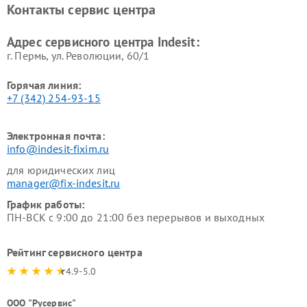
Контакты сервис центра
Indesit
Indesit
Адрес сервисного центра Indesit:
г. Пермь, ул. ​Революции, 60/1
Горячая линия:
+7 (342) 254-93-15
Электронная почта:
info@indesit-fixim.ru
для юридических лиц
manager@fix-indesit.ru
График работы:
ПН-ВСК с 9:00 до 21:00 без перерывов и выходных
Рейтинг сервисного центра
4.9-5.0
ООО "Русервис"