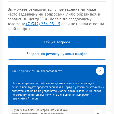
Вы можете ознакомиться с приведенными ниже
часто задаваемыми вопросами, либо обратиться в
сервисный центр “FIX-Indesit” по следующему
телефону
+7 (342) 254-93-15
если не нашли ответ на
свой вопрос.
Общие вопросы
Вопросы по ремонту духовых шкафов
Какие документы вы предоставляете?
На этапе приема устройства на диагностику и последующий
ремонт вам будет предоставлен заказ-наряд с указанием страховых
обязательств на ваше устройство. Далее, после выполнения работ
по ремонту техники, вы получите акт выполненных работ и
гарантийный талон.
Я уже знаю в чем неисправность и какой
ремонт необходим. Для чего проводить