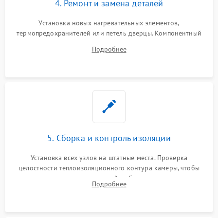
4. Ремонт и замена деталей
Установка новых нагревательных элементов,
термопредохранителей или петель дверцы. Компонентный
ремонт электронного модуля управления, замена
Подробнее
выгоревших реле, восстановление контактов и замена
уплотнителя.
5. Сборка и контроль изоляции
Установка всех узлов на штатные места. Проверка
целостности теплоизоляционного контура камеры, чтобы
исключить перегрев кухонной мебели и потерю тепла.
Подробнее
Надежная фиксация клемм и сборка корпуса шкафа.