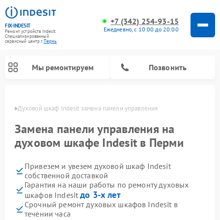
+7 (342) 254-93-15
FIX-INDESIT
Ежедневно, с 10:00 до 20:00
Ремонт устройств Indesit
Специализированный
cервисный центр г.
Пермь
Мы ремонтируем
Позвонить
Перми
Духовой шкаф Indesit замена панели управления
Замена панели управления на
духовом шкафе Indesit в Перми
Привезем и увезем духовой шкаф Indesit
собственной доставкой
Гарантия на наши работы по ремонту духовых
до 3-х лет
шкафов Indesit
Ремонт морозильных камер Indesit
Ремонт стиральных машин Indesit
Ремонт сушильных машин Indesit
Ремонт посудомоечных машин Indesit
Ремонт варочных панелей Indesit
Ремонт микроволновых печей Indesit
Ремонт холодильных камер Indesit
Срочный ремонт духовых шкафов Indesit в
течении часа