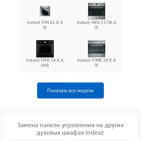
Indesit FIM 61 K.A
Indesit MFA 557JK.A
IX
IX
Indesit FMR 54 K.A
Indesit FIMB 20 K.A
(AN)
IX
Показать все модели
Замена панели управления на других
духовых шкафах Indesit