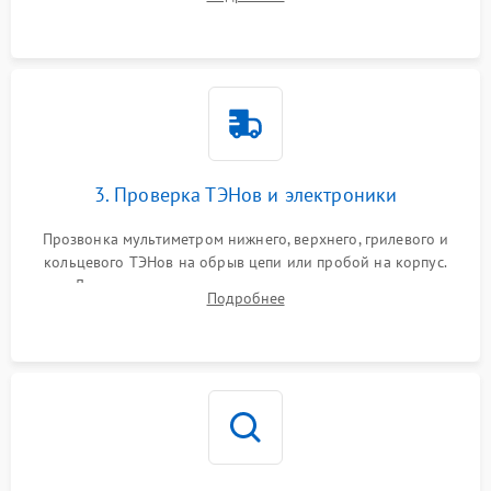
нагревательным элементам, плате и вентиляторам.
3. Проверка ТЭНов и электроники
Прозвонка мультиметром нижнего, верхнего, грилевого и
кольцевого ТЭНов на обрыв цепи или пробой на корпус.
Диагностика термостата, датчиков температуры,
Подробнее
переключателя режимов и мотора конвекции.