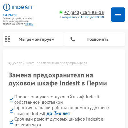
+7 (342) 254-93-15
FIX-INDESIT
Ежедневно, с 10:00 до 20:00
Ремонт устройств Indesit
Специализированный
cервисный центр г.
Пермь
Мы ремонтируем
Позвонить
Перми
Духовой шкаф Indesit замена предохранителя
Замена предохранителя на
духовом шкафе Indesit в Перми
Привезем и увезем духовой шкаф Indesit
собственной доставкой
Гарантия на наши работы по ремонту духовых
до 3-х лет
шкафов Indesit
Ремонт морозильных камер Indesit
Ремонт стиральных машин Indesit
Ремонт сушильных машин Indesit
Ремонт посудомоечных машин Indesit
Ремонт варочных панелей Indesit
Ремонт микроволновых печей Indesit
Ремонт холодильных камер Indesit
Срочный ремонт духовых шкафов Indesit в
течении часа