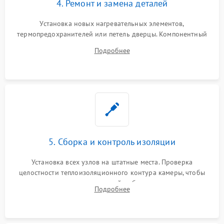
4. Ремонт и замена деталей
Установка новых нагревательных элементов,
термопредохранителей или петель дверцы. Компонентный
ремонт электронного модуля управления, замена
Подробнее
выгоревших реле, восстановление контактов и замена
уплотнителя.
5. Сборка и контроль изоляции
Установка всех узлов на штатные места. Проверка
целостности теплоизоляционного контура камеры, чтобы
исключить перегрев кухонной мебели и потерю тепла.
Подробнее
Надежная фиксация клемм и сборка корпуса шкафа.