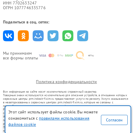
ИНН 7702633247
ОГРН 1077746335776
Поделиться в соц. сетях:
Мы принимаем
все формы оплаты
Политика конфиденциальности
Вся информация на сайте носит исключительно справочный характер.
Товарные знаки используются исключительно для описания устройств, в отношении которых
сервисные центры prm.indesit-fixim.ru предоставляют услуги по ремонту. Услуги оказываются
в неавторизованных сервисных центрах prm.indesit-fixim.ru, которые не связаны с
правообладателями товарных знаков или их официальными представителями.
Ремонт осуществляется для устройств, уже введенных в гражданский оборот в соответствии
Этот сайт использует файлы cookie. Вы можете
со статьей 1487 ГК РФ.
Использование товарных знаков не преследует цели индивидуализации услуг или введения
ознакомиться с
правилами использования
Согласен
потребителей в заблуждение, а служит для информирования о предоставляемых услугах по
ремонту техники указанных брендов.
файлов cookie
Представленная на сайте информация не является публичной офертой, определяемой
положениями Статьи 437(2) Гражданского кодекса РФ