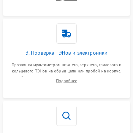
нагревательным элементам, плате и вентиляторам.
3. Проверка ТЭНов и электроники
Прозвонка мультиметром нижнего, верхнего, грилевого и
кольцевого ТЭНов на обрыв цепи или пробой на корпус.
Диагностика термостата, датчиков температуры,
Подробнее
переключателя режимов и мотора конвекции.