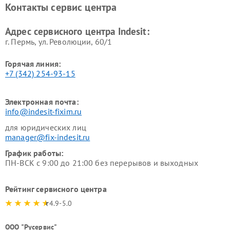
Контакты сервис центра
Indesit
Indesit
Адрес сервисного центра Indesit:
г. Пермь, ул. ​Революции, 60/1
Горячая линия:
+7 (342) 254-93-15
Электронная почта:
info@indesit-fixim.ru
для юридических лиц
manager@fix-indesit.ru
График работы:
ПН-ВСК с 9:00 до 21:00 без перерывов и выходных
Рейтинг сервисного центра
4.9-5.0
ООО "Русервис"