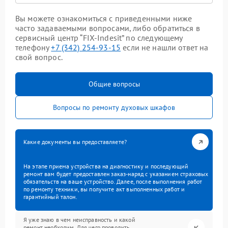
Вы можете ознакомиться с приведенными ниже
часто задаваемыми вопросами, либо обратиться в
сервисный центр “FIX-Indesit” по следующему
телефону
+7 (342) 254-93-15
если не нашли ответ на
свой вопрос.
Общие вопросы
Вопросы по ремонту духовых шкафов
Какие документы вы предоставляете?
На этапе приема устройства на диагностику и последующий
ремонт вам будет предоставлен заказ-наряд с указанием страховых
обязательств на ваше устройство. Далее, после выполнения работ
по ремонту техники, вы получите акт выполненных работ и
гарантийный талон.
Я уже знаю в чем неисправность и какой
ремонт необходим. Для чего проводить