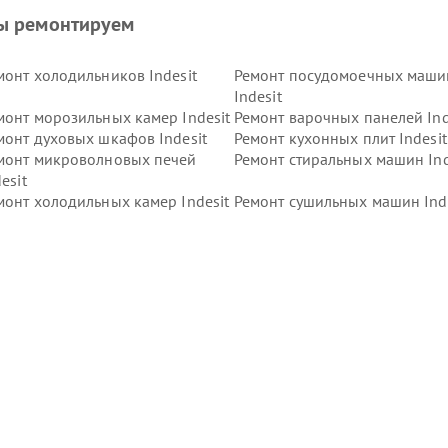
ы ремонтируем
монт холодильников Indesit
Ремонт посудомоечных маши
Indesit
монт морозильных камер Indesit
Ремонт варочных панелей Ind
монт духовых шкафов Indesit
Ремонт кухонных плит Indesit
монт микроволновых печей
Ремонт стиральных машин Ind
esit
монт холодильных камер Indesit
Ремонт сушильных машин Ind