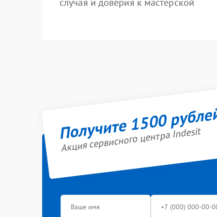
случая и доверия к мастерской
Получите 1500 рубле
Акция сервисного центра Indesit