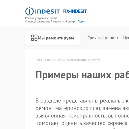
FIX-INDESIT
Ремонт устройств Indesit
Специализированный cервисный центр г.
Пермь
Мы ремонтируем
Срочный ремонт
Це
Главная
Примеры выполненных работ
Примеры наших раб
В разделе представлены реальные к
ремонт материнских плат, замена ак
выявленная неисправность, выполн
помогают оценить качество сервиса
Ремонт холодильников Indesit
Ремонт посудомоечных машин Indesit
Ремонт морозильных камер Indesit
Ремонт варочных панелей Indesit
Ремонт духовых шкафов Indesit
Ремонт микроволновых печей Indesit
Ремонт стиральных машин Indesit
Ремонт холодильных камер Indesit
Ремонт сушильных машин Indesit