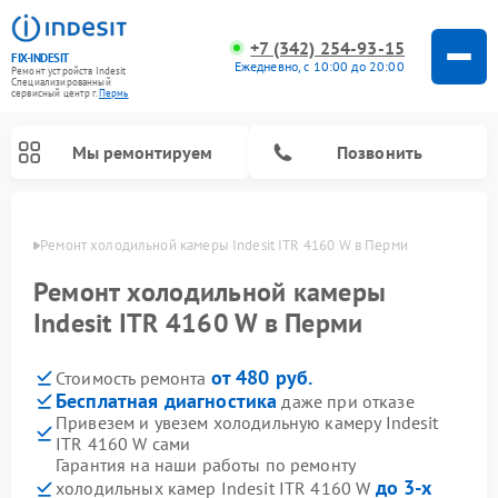
+7 (342) 254-93-15
FIX-INDESIT
Ежедневно, с 10:00 до 20:00
Ремонт устройств Indesit
Специализированный
cервисный центр г.
Пермь
Мы ремонтируем
Позвонить
Перми
Ремонт холодильной камеры Indesit ITR 4160 W в Перми
Ремонт холодильной камеры
Indesit ITR 4160 W в Перми
от 480 руб.
Стоимость ремонта
Бесплатная диагностика
даже при отказе
Привезем и увезем холодильную камеру Indesit
ITR 4160 W сами
Ремонт морозильных камер Indesit
Ремонт микроволновых печей Indesit
Ремонт сушильных машин Indesit
Ремонт посудомоечных машин Indesit
Ремонт варочных панелей Indesit
Ремонт стиральных машин Indesit
Гарантия на наши работы по ремонту
до 3-х
холодильных камер Indesit ITR 4160 W