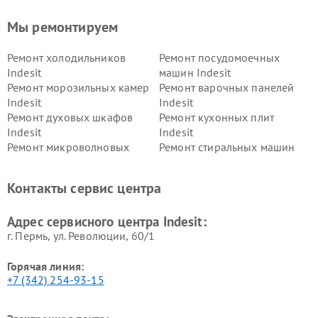
Мы ремонтируем
Ремонт холодильников
Ремонт посудомоечных
Indesit
машин Indesit
Ремонт морозильных камер
Ремонт варочных панелей
Indesit
Indesit
Ремонт духовых шкафов
Ремонт кухонных плит
Indesit
Indesit
Ремонт микроволновых
Ремонт стиральных машин
печей Indesit
Indesit
Ремонт холодильных камер
Ремонт сушильных машин
Контакты сервис центра
Indesit
Indesit
Адрес сервисного центра Indesit:
г. Пермь, ул. ​Революции, 60/1
Горячая линия:
+7 (342) 254-93-15