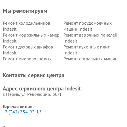
Мы ремонтируем
Ремонт холодильников
Ремонт посудомоечных
Indesit
машин Indesit
Ремонт морозильных камер
Ремонт варочных панелей
Indesit
Indesit
Ремонт духовых шкафов
Ремонт кухонных плит
Indesit
Indesit
Ремонт микроволновых
Ремонт стиральных машин
печей Indesit
Indesit
Ремонт холодильных камер
Ремонт сушильных машин
Контакты сервис центра
Indesit
Indesit
Адрес сервисного центра Indesit:
г. Пермь, ул. ​Революции, 60/1
Горячая линия:
+7 (342) 254-93-15