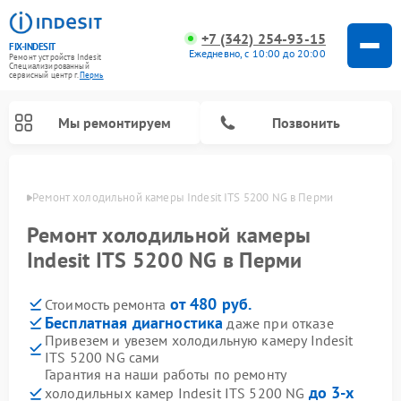
+7 (342) 254-93-15
FIX-INDESIT
Ежедневно, с 10:00 до 20:00
Ремонт устройств Indesit
Специализированный
cервисный центр г.
Пермь
Мы ремонтируем
Позвонить
Перми
Ремонт холодильной камеры Indesit ITS 5200 NG в Перми
Ремонт холодильной камеры
Indesit ITS 5200 NG в Перми
от 480 руб.
Стоимость ремонта
Бесплатная диагностика
даже при отказе
Привезем и увезем холодильную камеру Indesit
ITS 5200 NG сами
Ремонт морозильных камер Indesit
Ремонт микроволновых печей Indesit
Ремонт сушильных машин Indesit
Ремонт посудомоечных машин Indesit
Ремонт варочных панелей Indesit
Ремонт стиральных машин Indesit
Гарантия на наши работы по ремонту
до 3-х
холодильных камер Indesit ITS 5200 NG