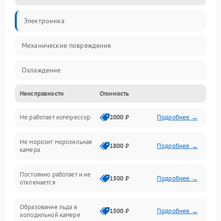
Электроника
Механические повреждения
Охлаждение
Неисправности
Стоимость
Механика
Не работает компрессор
2000 ₽
Подробнее →
Электропитание
Не морозит морозильная
Дренаж
1800 ₽
Подробнее →
камера
Оттайка
Постоянно работает и не
1500 ₽
Подробнее →
отключается
Программное обеспечение
Образование льда в
1500 ₽
Подробнее →
холодильной камере