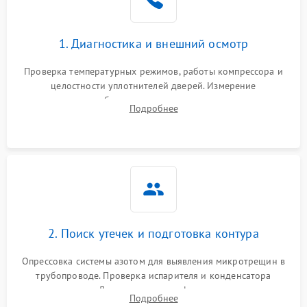
1. Диагностика и внешний осмотр
Проверка температурных режимов, работы компрессора и
целостности уплотнителей дверей. Измерение
сопротивления обмоток мотора, проверка термостата и
Подробнее
считывание кодов ошибок с электронного дисплея.
2. Поиск утечек и подготовка контура
Опрессовка системы азотом для выявления микротрещин в
трубопроводе. Проверка испарителя и конденсатора
течеискателем. Демонтаж старого фильтра-осушителя и
Подробнее
продувка капиллярной трубки для устранения засоров.