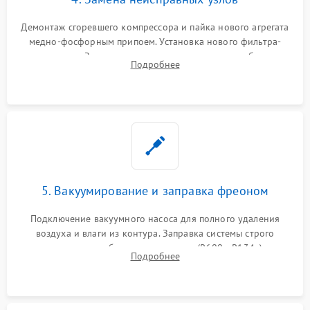
Демонтаж сгоревшего компрессора и пайка нового агрегата
медно-фосфорным припоем. Установка нового фильтра-
осушителя. Замена изношенных вентиляторов обдува,
Подробнее
сломанных заслонок или поврежденных дверных петель.
5. Вакуумирование и заправка фреоном
Подключение вакуумного насоса для полного удаления
воздуха и влаги из контура. Заправка системы строго
дозированным объемом хладагента (R600a, R134a) по
Подробнее
электронным весам. Контроль рабочего давления в системе.