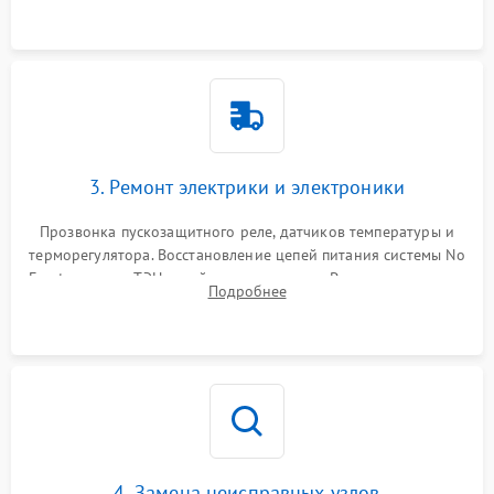
3. Ремонт электрики и электроники
Прозвонка пускозащитного реле, датчиков температуры и
терморегулятора. Восстановление цепей питания системы No
Frost, включая ТЭН оттайки и вентилятор. Ремонт или замена
Подробнее
платы управления при сбоях алгоритмов.
4. Замена неисправных узлов