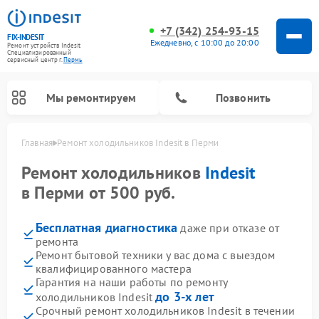
+7 (342) 254-93-15
FIX-INDESIT
Ежедневно, с 10:00 до 20:00
Ремонт устройств Indesit
Специализированный
cервисный центр г.
Пермь
Мы ремонтируем
Позвонить
Главная
Ремонт холодильников Indesit в Перми
Ремонт холодильников
Indesit
в Перми от 500 руб.
Бесплатная диагностика
даже при отказе от
ремонта
Ремонт бытовой техники у вас дома с выездом
квалифицированного мастера
Гарантия на наши работы по ремонту
Ремонт посудомоечных машин Indesit
Ремонт варочных панелей Indesit
Ремонт стиральных машин Indesit
Ремонт сушильных машин Indesit
Ремонт морозильных камер Indesit
Ремонт микроволновых печей Indesit
Ремонт холодильных камер Indesit
до 3-х лет
холодильников Indesit
Срочный ремонт холодильников Indesit в течении