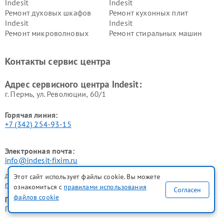
Indesit
Indesit
Ремонт духовых шкафов
Ремонт кухонных плит
Indesit
Indesit
Ремонт микроволновых
Ремонт стиральных машин
печей Indesit
Indesit
Ремонт холодильных камер
Ремонт сушильных машин
Контакты сервис центра
Indesit
Indesit
Адрес сервисного центра Indesit:
г. Пермь, ул. ​Революции, 60/1
Горячая линия:
+7 (342) 254-93-15
Электронная почта:
info@indesit-fixim.ru
для юридических лиц
Этот сайт использует файлы cookie. Вы можете
manager@fix-indesit.ru
ознакомиться с
правилами использования
Согласен
файлов cookie
График работы:
ПН-ВСК с 9:00 до 21:00 без перерывов и выходных