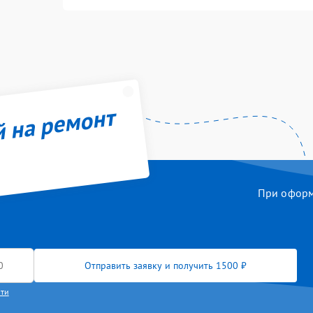
й на ремонт
При оформл
Отправить заявку и получить 1500 ₽
сти