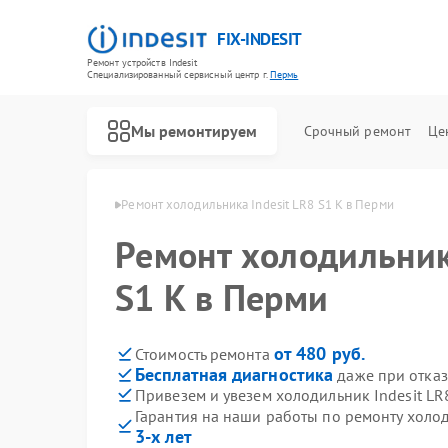
FIX-INDESIT
Ремонт устройств Indesit
Специализированный cервисный центр г.
Пермь
Мы ремонтируем
Срочный ремонт
Це
ков Indesit в Перми
Ремонт холодильника Indesit LR8 S1 K в Перми
Ремонт холодильник
S1 K в Перми
от 480 руб.
Стоимость ремонта
Бесплатная диагностика
даже при отказ
Привезем и увезем холодильник Indesit LR
Гарантия на наши работы по ремонту холод
3-х лет
Ремонт посудомоечных машин Indesit
Ремонт морозильных камер Indesit
Ремонт варочных панелей Indesit
Ремонт духовых шкафов Indesit
Ремонт микроволновых печей Indesit
Ремонт стиральных машин Indesit
Ремонт холодильных камер Indesit
Ремонт сушильных машин Indesit