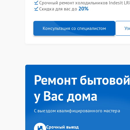
Срочный ремонт холодильников Indesit LR8
20%
Скидка для вас до
Консультация со специалистом
Уз
Ремонт бытовой
у Вас дома
С выездом квалифицированного мастера
Срочный выезд