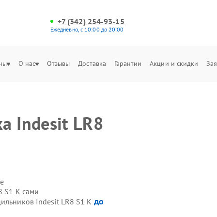
+7 (342) 254-93-15
Ежедневно, с 10:00 до 20:00
ны
О нас
Отзывы
Доставка
Гарантии
Акции и скидки
Зая
а Indesit LR8
е
8 S1 K сами
до
ильников Indesit LR8 S1 K