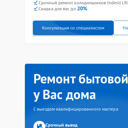
Срочный ремонт холодильников Indesit LR8
20%
Скидка для вас до
Консультация со специалистом
Уз
Ремонт бытовой
у Вас дома
С выездом квалифицированного мастера
Срочный выезд