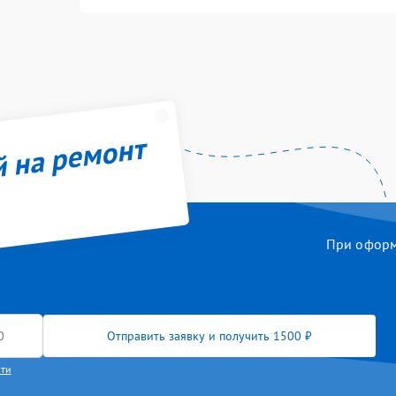
й на ремонт
При оформл
Отправить заявку и получить 1500 ₽
сти