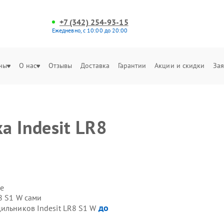
+7 (342) 254-93-15
Ежедневно, с 10:00 до 20:00
ны
О нас
Отзывы
Доставка
Гарантии
Акции и скидки
Зая
а Indesit LR8
е
8 S1 W сами
до
дильников Indesit LR8 S1 W