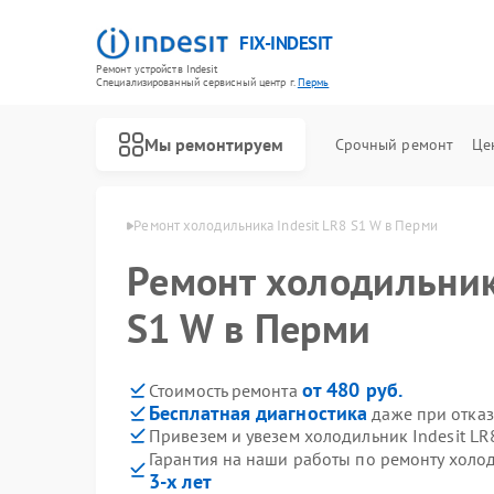
FIX-INDESIT
Ремонт устройств Indesit
Специализированный cервисный центр г.
Пермь
Мы ремонтируем
Срочный ремонт
Це
ков Indesit в Перми
Ремонт холодильника Indesit LR8 S1 W в Перми
Ремонт холодильник
S1 W в Перми
от 480 руб.
Стоимость ремонта
Бесплатная диагностика
даже при отказ
Привезем и увезем холодильник Indesit LR
Гарантия на наши работы по ремонту холо
3-х лет
Ремонт посудомоечных машин Indesit
Ремонт морозильных камер Indesit
Ремонт варочных панелей Indesit
Ремонт духовых шкафов Indesit
Ремонт микроволновых печей Indesit
Ремонт стиральных машин Indesit
Ремонт холодильных камер Indesit
Ремонт сушильных машин Indesit