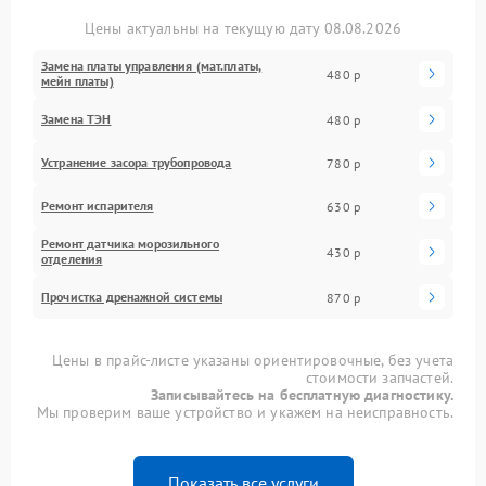
Цены актуальны на текущую дату 08.08.2026
Замена платы управления (мат.платы,
480 р
мейн платы)
Замена ТЭН
480 р
Устранение засора трубопровода
780 р
Ремонт испарителя
630 р
Ремонт датчика морозильного
430 р
отделения
Прочистка дренажной системы
870 р
Цены в прайс-листе указаны ориентировочные, без учета
стоимости запчастей.
Записывайтесь на бесплатную диагностику.
Мы проверим ваше устройство и укажем на неисправность.
Показать все услуги