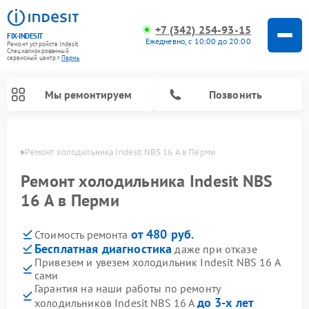
+7 (342) 254-93-15
FIX-INDESIT
Ежедневно, с 10:00 до 20:00
Ремонт устройств Indesit
Специализированный
cервисный центр г.
Пермь
Мы ремонтируем
Позвонить
Перми
Ремонт холодильника Indesit NBS 16 A в Перми
Ремонт холодильника Indesit NBS
16 A в Перми
от 480 руб.
Стоимость ремонта
Бесплатная диагностика
даже при отказе
Привезем и увезем холодильник Indesit NBS 16 A
сами
Ремонт посудомоечных машин Indesit
Ремонт варочных панелей Indesit
Ремонт стиральных машин Indesit
Ремонт сушильных машин Indesit
Ремонт морозильных камер Indesit
Ремонт микроволновых печей Indesit
Ремонт холодильных камер Indesit
Гарантия на наши работы по ремонту
до 3-х лет
холодильников Indesit NBS 16 A