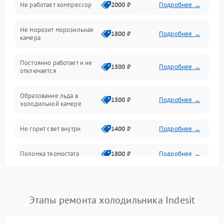
Не работает компрессор
2000 ₽
Подробнее →
Электропитание
Не морозит морозильная
Дренаж
1800 ₽
Подробнее →
камера
Оттайка
Постоянно работает и не
1500 ₽
Подробнее →
отключается
Программное обеспечение
Образование льда в
1500 ₽
Подробнее →
холодильной камере
Не горит свет внутри
1400 ₽
Подробнее →
Поломка термостата
1800 ₽
Подробнее →
Не работает вентилятор
1800 ₽
Подробнее →
Этапы ремонта холодильника Indesit
Поломка системы No Frost
2600 ₽
Подробнее →