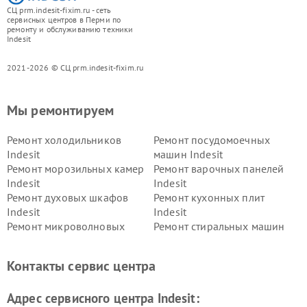
СЦ prm.indesit-fixim.ru - сеть
сервисных центров в Перми по
ремонту и обслуживанию техники
Indesit
2021-2026 © СЦ prm.indesit-fixim.ru
Мы ремонтируем
Ремонт холодильников
Ремонт посудомоечных
Indesit
машин Indesit
Ремонт морозильных камер
Ремонт варочных панелей
Indesit
Indesit
Ремонт духовых шкафов
Ремонт кухонных плит
Indesit
Indesit
Ремонт микроволновых
Ремонт стиральных машин
печей Indesit
Indesit
Ремонт холодильных камер
Ремонт сушильных машин
Контакты сервис центра
Indesit
Indesit
Адрес сервисного центра Indesit: