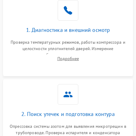
Образование конденсата
1800 ₽
Подробнее →
на стенках
Сбой в работе инвертора
2100 ₽
Подробнее →
1. Диагностика и внешний осмотр
Запах горелого при
2000 ₽
Подробнее →
Проверка температурных режимов, работы компрессора и
работе
целостности уплотнителей дверей. Измерение
сопротивления обмоток мотора, проверка термостата и
Не включается
Подробнее
1000 ₽
Подробнее →
считывание кодов ошибок с электронного дисплея.
холодильник
Проблемы с системой
автоматической
1800 ₽
Подробнее →
разморозки
2. Поиск утечек и подготовка контура
Опрессовка системы азотом для выявления микротрещин в
трубопроводе. Проверка испарителя и конденсатора