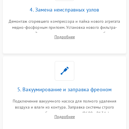
4. Замена неисправных узлов
Демонтаж сгоревшего компрессора и пайка нового агрегата
медно-фосфорным припоем. Установка нового фильтра-
осушителя. Замена изношенных вентиляторов обдува,
Подробнее
сломанных заслонок или поврежденных дверных петель.
5. Вакуумирование и заправка фреоном
Подключение вакуумного насоса для полного удаления
воздуха и влаги из контура. Заправка системы строго
дозированным объемом хладагента (R600a, R134a) по
Подробнее
электронным весам. Контроль рабочего давления в системе.