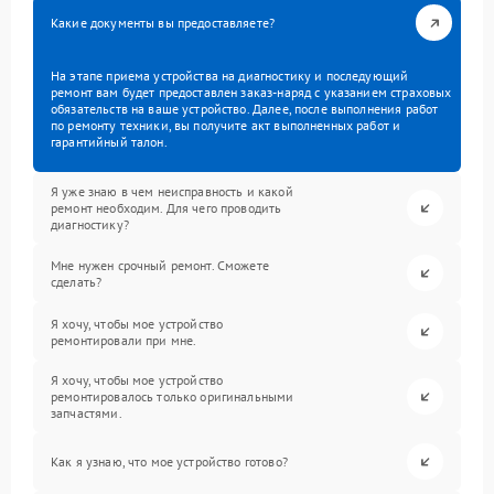
Какие документы вы предоставляете?
На этапе приема устройства на диагностику и последующий
ремонт вам будет предоставлен заказ-наряд с указанием страховых
обязательств на ваше устройство. Далее, после выполнения работ
по ремонту техники, вы получите акт выполненных работ и
гарантийный талон.
Я уже знаю в чем неисправность и какой
ремонт необходим. Для чего проводить
диагностику?
Мне нужен срочный ремонт. Сможете
сделать?
Я хочу, чтобы мое устройство
ремонтировали при мне.
Я хочу, чтобы мое устройство
ремонтировалось только оригинальными
запчастями.
Как я узнаю, что мое устройство готово?