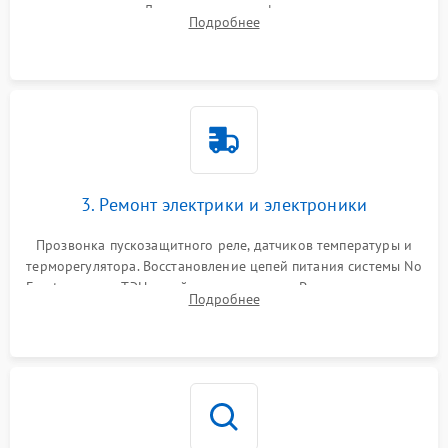
течеискателем. Демонтаж старого фильтра-осушителя и
Подробнее
продувка капиллярной трубки для устранения засоров.
3. Ремонт электрики и электроники
Прозвонка пускозащитного реле, датчиков температуры и
терморегулятора. Восстановление цепей питания системы No
Frost, включая ТЭН оттайки и вентилятор. Ремонт или замена
Подробнее
платы управления при сбоях алгоритмов.