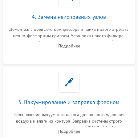
4. Замена неисправных узлов
Демонтаж сгоревшего компрессора и пайка нового агрегата
медно-фосфорным припоем. Установка нового фильтра-
осушителя. Замена изношенных вентиляторов обдува,
Подробнее
сломанных заслонок или поврежденных дверных петель.
5. Вакуумирование и заправка фреоном
Подключение вакуумного насоса для полного удаления
воздуха и влаги из контура. Заправка системы строго
дозированным объемом хладагента (R600a, R134a) по
Подробнее
электронным весам. Контроль рабочего давления в системе.