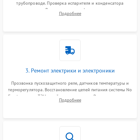
трубопроводе. Проверка испарителя и конденсатора
течеискателем. Демонтаж старого фильтра-осушителя и
Подробнее
продувка капиллярной трубки для устранения засоров.
3. Ремонт электрики и электроники
Прозвонка пускозащитного реле, датчиков температуры и
терморегулятора. Восстановление цепей питания системы No
Frost, включая ТЭН оттайки и вентилятор. Ремонт или замена
Подробнее
платы управления при сбоях алгоритмов.