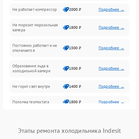
Не работает компрессор
2000 ₽
Подробнее →
Электропитание
Не морозит морозильная
Дренаж
1800 ₽
Подробнее →
камера
Оттайка
Постоянно работает и не
1500 ₽
Подробнее →
отключается
Программное обеспечение
Образование льда в
1500 ₽
Подробнее →
холодильной камере
Не горит свет внутри
1400 ₽
Подробнее →
Поломка термостата
1800 ₽
Подробнее →
Не работает вентилятор
1800 ₽
Подробнее →
Этапы ремонта холодильника Indesit
Поломка системы No Frost
2600 ₽
Подробнее →