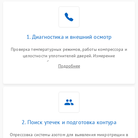
Образование конденсата
1800 ₽
Подробнее →
на стенках
Сбой в работе инвертора
2100 ₽
Подробнее →
1. Диагностика и внешний осмотр
Запах горелого при
2000 ₽
Подробнее →
Проверка температурных режимов, работы компрессора и
работе
целостности уплотнителей дверей. Измерение
сопротивления обмоток мотора, проверка термостата и
Не включается
Подробнее
1000 ₽
Подробнее →
считывание кодов ошибок с электронного дисплея.
холодильник
Проблемы с системой
автоматической
1800 ₽
Подробнее →
разморозки
2. Поиск утечек и подготовка контура
Опрессовка системы азотом для выявления микротрещин в