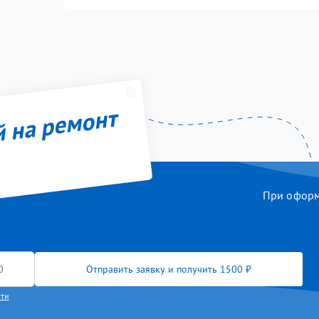
й на ремонт
При оформл
Отправить заявку и получить 1500 ₽
сти