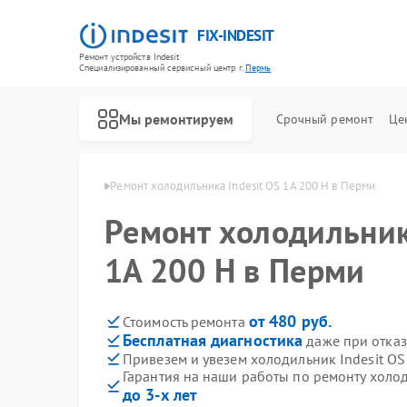
FIX-INDESIT
Ремонт устройств Indesit
Специализированный cервисный центр г.
Пермь
Мы ремонтируем
Срочный ремонт
Це
ков Indesit в Перми
Ремонт холодильника Indesit OS 1A 200 H в Перми
Ремонт холодильник
1A 200 H в Перми
от 480 руб.
Стоимость ремонта
Бесплатная диагностика
даже при отказ
Привезем и увезем холодильник Indesit OS
Гарантия на наши работы по ремонту холод
до 3-х лет
Ремонт посудомоечных машин Indesit
Ремонт морозильных камер Indesit
Ремонт варочных панелей Indesit
Ремонт духовых шкафов Indesit
Ремонт микроволновых печей Indesit
Ремонт стиральных машин Indesit
Ремонт холодильных камер Indesit
Ремонт сушильных машин Indesit