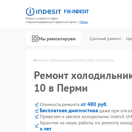
FIX-INDESIT
Ремонт устройств Indesit
Специализированный cервисный центр г.
Пермь
Мы ремонтируем
Срочный ремонт
Це
ков Indesit в Перми
Ремонт холодильника Indesit UIAA 10 в Перми
Ремонт холодильника
10 в Перми
от 480 руб.
Стоимость ремонта
Бесплатная диагностика
даже при отказ
Привезем и увезем холодильник Indesit UI
Гарантия на наши работы по ремонту холод
х лет
Ремонт посудомоечных машин Indesit
Ремонт морозильных камер Indesit
Ремонт варочных панелей Indesit
Ремонт духовых шкафов Indesit
Ремонт микроволновых печей Indesit
Ремонт стиральных машин Indesit
Ремонт холодильных камер Indesit
Ремонт сушильных машин Indesit