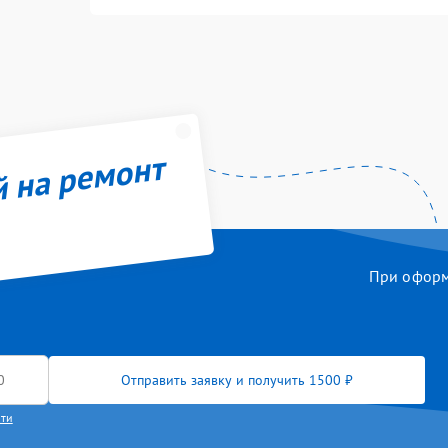
й на ремонт
При оформл
Отправить заявку и получить 1500 ₽
сти