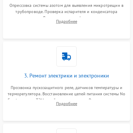
Опрессовка системы азотом для выявления микротрещин в
трубопроводе. Проверка испарителя и конденсатора
течеискателем. Демонтаж старого фильтра-осушителя и
Подробнее
продувка капиллярной трубки для устранения засоров.
3. Ремонт электрики и электроники
Прозвонка пускозащитного реле, датчиков температуры и
терморегулятора. Восстановление цепей питания системы No
Frost, включая ТЭН оттайки и вентилятор. Ремонт или замена
Подробнее
платы управления при сбоях алгоритмов.