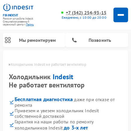
+7 (342) 254-93-15
FIX-INDESIT
Ежедневно, с 10:00 до 20:00
Ремонт устройств Indesit
Специализированный
cервисный центр г.
Пермь
Мы ремонтируем
Позвонить
Перми
Холодильник Indesit не работает вентилятор
Холодильник
Indesit
Не работает вентилятор
Бесплатная диагностика
даже при отказе от
ремонта
Привезем и увезем холодильник Indesit
собственной доставкой
Ремонт посудомоечных машин Indesit
Ремонт варочных панелей Indesit
Ремонт стиральных машин Indesit
Ремонт сушильных машин Indesit
Ремонт морозильных камер Indesit
Ремонт микроволновых печей Indesit
Ремонт холодильных камер Indesit
Гарантия на наши работы по ремонту
до 3-х лет
холодильников Indesit