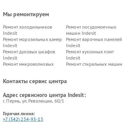
Мы ремонтируем
Ремонт холодильников
Ремонт посудомоечных
Indesit
машин Indesit
Ремонт морозильных камер
Ремонт варочных панелей
Indesit
Indesit
Ремонт духовых шкафов
Ремонт кухонных плит
Indesit
Indesit
Ремонт микроволновых
Ремонт стиральных машин
печей Indesit
Indesit
Ремонт холодильных камер
Ремонт сушильных машин
Контакты сервис центра
Indesit
Indesit
Адрес сервисного центра Indesit:
г. Пермь, ул. ​Революции, 60/1
Горячая линия:
+7 (342) 254-93-15