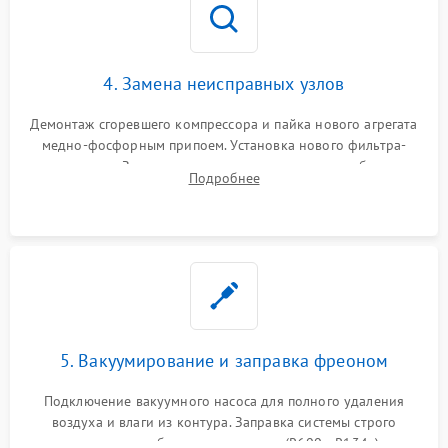
4. Замена неисправных узлов
Демонтаж сгоревшего компрессора и пайка нового агрегата
медно-фосфорным припоем. Установка нового фильтра-
осушителя. Замена изношенных вентиляторов обдува,
Подробнее
сломанных заслонок или поврежденных дверных петель.
5. Вакуумирование и заправка фреоном
Подключение вакуумного насоса для полного удаления
воздуха и влаги из контура. Заправка системы строго
дозированным объемом хладагента (R600a, R134a) по