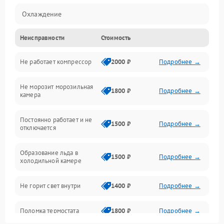
Охлаждение
Неисправности
Стоимость
Механика
Не работает компрессор
2000 ₽
Подробнее →
Электропитание
Не морозит морозильная
Дренаж
1800 ₽
Подробнее →
камера
Оттайка
Постоянно работает и не
1500 ₽
Подробнее →
отключается
Программное обеспечение
Образование льда в
1500 ₽
Подробнее →
холодильной камере
Не горит свет внутри
1400 ₽
Подробнее →
Поломка термостата
1800 ₽
Подробнее →