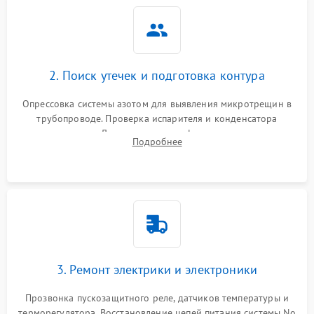
2. Поиск утечек и подготовка контура
Опрессовка системы азотом для выявления микротрещин в
трубопроводе. Проверка испарителя и конденсатора
течеискателем. Демонтаж старого фильтра-осушителя и
Подробнее
продувка капиллярной трубки для устранения засоров.
3. Ремонт электрики и электроники
Прозвонка пускозащитного реле, датчиков температуры и
терморегулятора. Восстановление цепей питания системы No