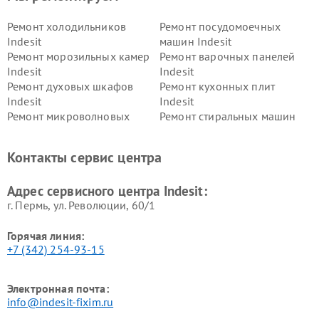
Ремонт холодильников
Ремонт посудомоечных
Indesit
машин Indesit
Ремонт морозильных камер
Ремонт варочных панелей
Indesit
Indesit
Ремонт духовых шкафов
Ремонт кухонных плит
Indesit
Indesit
Ремонт микроволновых
Ремонт стиральных машин
печей Indesit
Indesit
Ремонт холодильных камер
Ремонт сушильных машин
Контакты сервис центра
Indesit
Indesit
Адрес сервисного центра Indesit:
г. Пермь, ул. ​Революции, 60/1
Горячая линия:
+7 (342) 254-93-15
Электронная почта:
info@indesit-fixim.ru