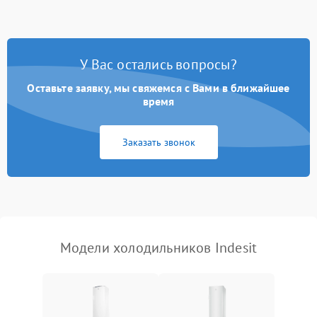
Не работает вентилятор
1800 ₽
Подробнее →
Поломка системы No Frost
2600 ₽
Подробнее →
У Вас остались вопросы?
Оставьте заявку, мы свяжемся с Вами в ближайшее
Образование конденсата
1800 ₽
Подробнее →
на стенках
время
Сбой в работе инвертора
2100 ₽
Подробнее →
Заказать звонок
Запах горелого при
2000 ₽
Подробнее →
работе
Не включается
1000 ₽
Подробнее →
холодильник
Модели холодильников Indesit
Проблемы с системой
автоматической
1800 ₽
Подробнее →
разморозки