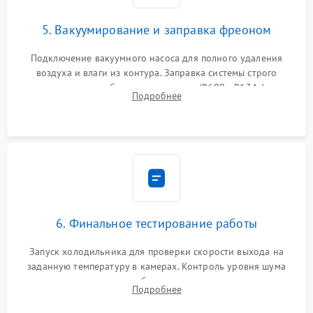
5. Вакуумирование и заправка фреоном
Подключение вакуумного насоса для полного удаления
воздуха и влаги из контура. Заправка системы строго
дозированным объемом хладагента (R600a, R134a) по
Подробнее
электронным весам. Контроль рабочего давления в системе.
6. Финальное тестирование работы
Запуск холодильника для проверки скорости выхода на
заданную температуру в камерах. Контроль уровня шума
компрессора, отсутствия обмерзания стенок и корректного
Подробнее
срабатывания системы автоматической оттайки.