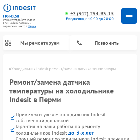
+7 (342) 254-93-15
FIX-INDESIT
Ежедневно, с 10:00 до 20:00
Ремонт устройств Indesit
Специализированный
cервисный центр г.
Пермь
Мы ремонтируем
Позвонить
Перми
Холодильник Indesit ремонт/замена датчика температуры
Ремонт/замена датчика
температуры на холодильнике
Indesit в Перми
Привезем и увезем холодильник Indesit
собственной доставкой
Гарантия на наши работы по ремонту
Ремонт посудомоечных машин Indesit
Ремонт варочных панелей Indesit
Ремонт стиральных машин Indesit
Ремонт сушильных машин Indesit
Ремонт морозильных камер Indesit
Ремонт микроволновых печей Indesit
Ремонт холодильных камер Indesit
до 3-х лет
холодильников Indesit
Срочный ремонт холодильников Indesit в течении