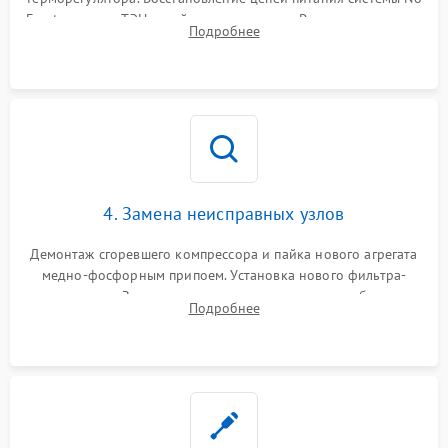
Frost, включая ТЭН оттайки и вентилятор. Ремонт или замена
Подробнее
платы управления при сбоях алгоритмов.
4. Замена неисправных узлов
Демонтаж сгоревшего компрессора и пайка нового агрегата
медно-фосфорным припоем. Установка нового фильтра-
осушителя. Замена изношенных вентиляторов обдува,
Подробнее
сломанных заслонок или поврежденных дверных петель.