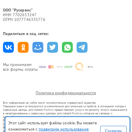
ООО "Русервис"
ИНН 7702633247
ОГРН 1077746335776
Поделиться в соц. сетях:
Мы принимаем
все формы оплаты
Политика конфиденциальности
Вся информация на сайте носит исключительно справочный характер.
Товарные знаки используются исключительно для описания устройств, в отношении которых
сервисные центры prm.indesit-fixim.ru предоставляют услуги по ремонту. Услуги оказываются
в неавторизованных сервисных центрах prm.indesit-fixim.ru, которые не связаны с
правообладателями товарных знаков или их официальными представителями.
Ремонт осуществляется для устройств, уже введенных в гражданский оборот в соответствии
Этот сайт использует файлы cookie. Вы можете
со статьей 1487 ГК РФ.
Использование товарных знаков не преследует цели индивидуализации услуг или введения
ознакомиться с
правилами использования
Согласен
потребителей в заблуждение, а служит для информирования о предоставляемых услугах по