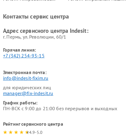
печей Indesit
Indesit
Ремонт холодильных камер
Ремонт сушильных машин
Контакты сервис центра
Indesit
Indesit
Адрес сервисного центра Indesit:
г. Пермь, ул. ​Революции, 60/1
Горячая линия:
+7 (342) 254-93-15
Электронная почта:
info@indesit-fixim.ru
для юридических лиц
manager@fix-indesit.ru
График работы:
ПН-ВСК с 9:00 до 21:00 без перерывов и выходных
Рейтинг сервисного центра
4.9-5.0