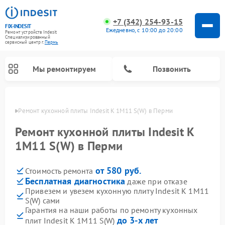
+7 (342) 254-93-15
FIX-INDESIT
Ежедневно, с 10:00 до 20:00
Ремонт устройств Indesit
Специализированный
cервисный центр г.
Пермь
Мы ремонтируем
Позвонить
Перми
Ремонт кухонной плиты Indesit K 1M11 S(W) в Перми
Ремонт кухонной плиты Indesit K
1M11 S(W) в Перми
от 580 руб.
Стоимость ремонта
Бесплатная диагностика
даже при отказе
Привезем и увезем кухонную плиту Indesit K 1M11
S(W) сами
Ремонт морозильных камер Indesit
Ремонт стиральных машин Indesit
Ремонт сушильных машин Indesit
Ремонт посудомоечных машин Indesit
Ремонт варочных панелей Indesit
Ремонт микроволновых печей Indesit
Ремонт холодильных камер Indesit
Гарантия на наши работы по ремонту кухонных
до 3-х лет
плит Indesit K 1M11 S(W)