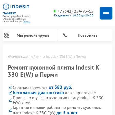
+7 (342) 254-93-15
FIX-INDESIT
Ежедневно, с 10:00 до 20:00
Ремонт устройств Indesit
Специализированный
cервисный центр г.
Пермь
Мы ремонтируем
Позвонить
Перми
Ремонт кухонной плиты Indesit K 330 E(W) в Перми
Ремонт кухонной плиты Indesit K
330 E(W) в Перми
от 580 руб.
Стоимость ремонта
Бесплатная диагностика
даже при отказе
Привезем и увезем кухонную плиту Indesit K 330
E(W) сами
Ремонт морозильных камер Indesit
Ремонт стиральных машин Indesit
Ремонт сушильных машин Indesit
Ремонт посудомоечных машин Indesit
Ремонт варочных панелей Indesit
Ремонт микроволновых печей Indesit
Ремонт холодильных камер Indesit
Гарантия на наши работы по ремонту кухонных
до 3-х лет
плит Indesit K 330 E(W)