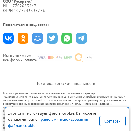
ООО "Русервис"
ИНН 7702633247
ОГРН 1077746335776
Поделиться в соц. сетях:
Мы принимаем
все формы оплаты
Политика конфиденциальности
Вся информация на сайте носит исключительно справочный характер.
Товарные знаки используются исключительно для описания устройств, в отношении которых
сервисные центры prm.indesit-fixim.ru предоставляют услуги по ремонту. Услуги оказываются
в неавторизованных сервисных центрах prm.indesit-fixim.ru, которые не связаны с
правообладателями товарных знаков или их официальными представителями.
Ремонт осуществляется для устройств, уже введенных в гражданский оборот в соответствии
Этот сайт использует файлы cookie. Вы можете
со статьей 1487 ГК РФ.
Использование товарных знаков не преследует цели индивидуализации услуг или введения
ознакомиться с
правилами использования
Согласен
потребителей в заблуждение, а служит для информирования о предоставляемых услугах по
ремонту техники указанных брендов.
файлов cookie
Представленная на сайте информация не является публичной офертой, определяемой