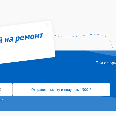
й на ремонт
При оформл
Отправить заявку и получить 1500 ₽
сти