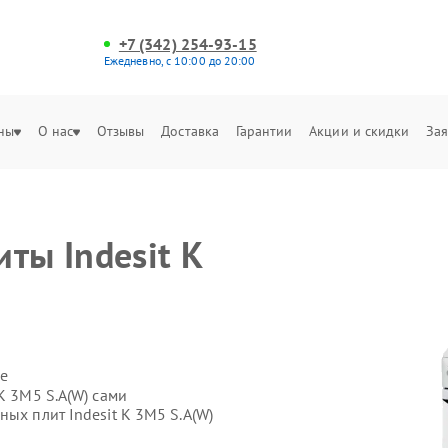
+7 (342) 254-93-15
Ежедневно, с 10:00 до 20:00
ны
О нас
Отзывы
Доставка
Гарантии
Акции и скидки
Зая
ты Indesit K
е
K 3M5 S.A(W) сами
ых плит Indesit K 3M5 S.A(W)