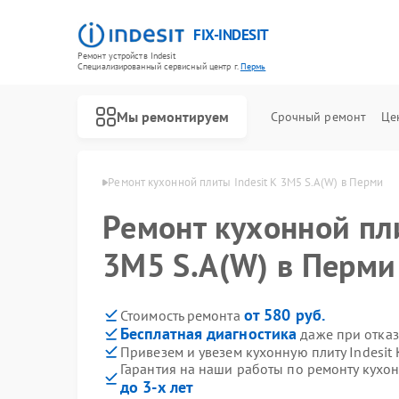
FIX-INDESIT
Ремонт устройств Indesit
Специализированный cервисный центр г.
Пермь
Мы ремонтируем
Срочный ремонт
Це
лит Indesit в Перми
Ремонт кухонной плиты Indesit K 3M5 S.A(W) в Перми
Ремонт кухонной пли
3M5 S.A(W) в Перми
от 580 руб.
Стоимость ремонта
Бесплатная диагностика
даже при отказ
Привезем и увезем кухонную плиту Indesit 
Гарантия на наши работы по ремонту кухонн
до 3-х лет
Ремонт холодильников Indesit
Ремонт посудомоечных машин Indesit
Ремонт морозильных камер Indesit
Ремонт варочных панелей Indesit
Ремонт духовых шкафов Indesit
Ремонт микроволновых печей Indesit
Ремонт стиральных машин Indesit
Ремонт холодильных камер Indesit
Ремонт сушильных машин Indesit