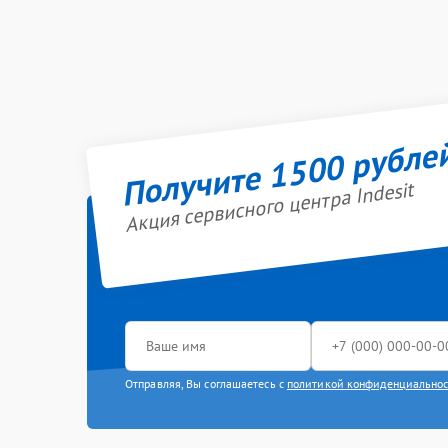
Получите 1500 рубле
Акция сервисного центра Indesit
Отправляя, Вы соглашаетесь с
политикой конфиденциально