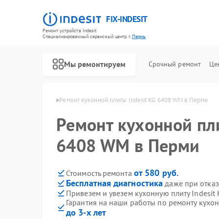
FIX-INDESIT
Ремонт устройств Indesit
Специализированный cервисный центр г.
Пермь
Мы ремонтируем
Срочный ремонт
Це
лит Indesit в Перми
Ремонт кухонной плиты Indesit KG 6408 WM в Перми
Ремонт кухонной пли
6408 WM в Перми
от 580 руб.
Стоимость ремонта
Бесплатная диагностика
даже при отказ
Привезем и увезем кухонную плиту Indesit
Гарантия на наши работы по ремонту кухон
до 3-х лет
Ремонт холодильников Indesit
Ремонт посудомоечных машин Indesit
Ремонт морозильных камер Indesit
Ремонт варочных панелей Indesit
Ремонт духовых шкафов Indesit
Ремонт микроволновых печей Indesit
Ремонт стиральных машин Indesit
Ремонт холодильных камер Indesit
Ремонт сушильных машин Indesit