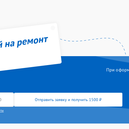
й на ремонт
При оформл
Отправить заявку и получить 1500 ₽
сти