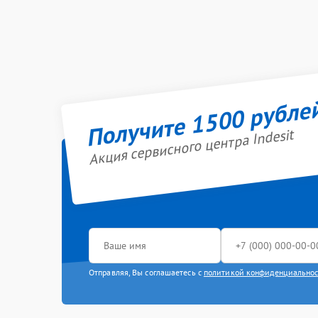
Получите 1500 рубле
Акция сервисного центра Indesit
Отправляя, Вы соглашаетесь с
политикой конфиденциально