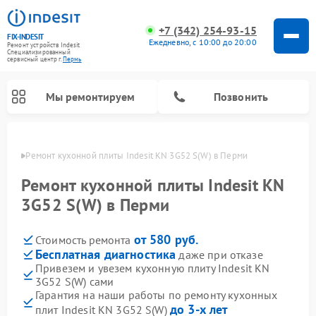
+7 (342) 254-93-15
FIX-INDESIT
Ежедневно, с 10:00 до 20:00
Ремонт устройств Indesit
Специализированный
cервисный центр г.
Пермь
Мы ремонтируем
Позвонить
Перми
Ремонт кухонной плиты Indesit KN 3G52 S(W) в Перми
Ремонт кухонной плиты Indesit KN
3G52 S(W) в Перми
от 580 руб.
Стоимость ремонта
Бесплатная диагностика
даже при отказе
Привезем и увезем кухонную плиту Indesit KN
3G52 S(W) сами
Ремонт морозильных камер Indesit
Ремонт стиральных машин Indesit
Ремонт сушильных машин Indesit
Ремонт посудомоечных машин Indesit
Ремонт варочных панелей Indesit
Ремонт микроволновых печей Indesit
Ремонт холодильных камер Indesit
Гарантия на наши работы по ремонту кухонных
до 3-х лет
плит Indesit KN 3G52 S(W)