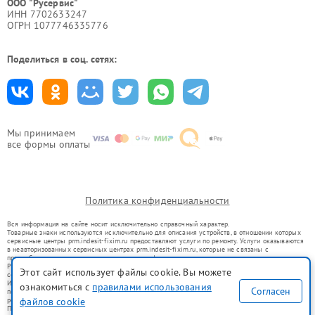
ООО "Русервис"
ИНН 7702633247
ОГРН 1077746335776
Поделиться в соц. сетях:
Мы принимаем
все формы оплаты
Политика конфиденциальности
Вся информация на сайте носит исключительно справочный характер.
Товарные знаки используются исключительно для описания устройств, в отношении которых
сервисные центры prm.indesit-fixim.ru предоставляют услуги по ремонту. Услуги оказываются
в неавторизованных сервисных центрах prm.indesit-fixim.ru, которые не связаны с
правообладателями товарных знаков или их официальными представителями.
Ремонт осуществляется для устройств, уже введенных в гражданский оборот в соответствии
Этот сайт использует файлы cookie. Вы можете
со статьей 1487 ГК РФ.
Использование товарных знаков не преследует цели индивидуализации услуг или введения
ознакомиться с
правилами использования
Согласен
потребителей в заблуждение, а служит для информирования о предоставляемых услугах по
ремонту техники указанных брендов.
файлов cookie
Представленная на сайте информация не является публичной офертой, определяемой