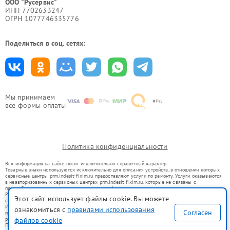
ООО "Русервис"
ИНН 7702633247
ОГРН 1077746335776
Поделиться в соц. сетях:
Мы принимаем
все формы оплаты
Политика конфиденциальности
Вся информация на сайте носит исключительно справочный характер.
Товарные знаки используются исключительно для описания устройств, в отношении которых
сервисные центры prm.indesit-fixim.ru предоставляют услуги по ремонту. Услуги оказываются
в неавторизованных сервисных центрах prm.indesit-fixim.ru, которые не связаны с
правообладателями товарных знаков или их официальными представителями.
Ремонт осуществляется для устройств, уже введенных в гражданский оборот в соответствии
Этот сайт использует файлы cookie. Вы можете
со статьей 1487 ГК РФ.
Использование товарных знаков не преследует цели индивидуализации услуг или введения
ознакомиться с
правилами использования
Согласен
потребителей в заблуждение, а служит для информирования о предоставляемых услугах по
ремонту техники указанных брендов.
файлов cookie
Представленная на сайте информация не является публичной офертой, определяемой