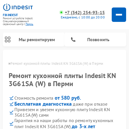
+7 (342) 254-93-15
FIX-INDESIT
Ежедневно, с 10:00 до 20:00
Ремонт устройств Indesit
Специализированный
cервисный центр г.
Пермь
Мы ремонтируем
Позвонить
Перми
Ремонт кухонной плиты Indesit KN 3G61SA (W) в Перми
Ремонт кухонной плиты Indesit KN
3G61SA (W) в Перми
от 580 руб.
Стоимость ремонта
Бесплатная диагностика
даже при отказе
Привезем и увезем кухонную плиту Indesit KN
3G61SA (W) сами
Ремонт морозильных камер Indesit
Ремонт стиральных машин Indesit
Ремонт сушильных машин Indesit
Ремонт посудомоечных машин Indesit
Ремонт варочных панелей Indesit
Ремонт микроволновых печей Indesit
Ремонт холодильных камер Indesit
Гарантия на наши работы по ремонту кухонных
до 3-х лет
плит Indesit KN 3G61SA (W)