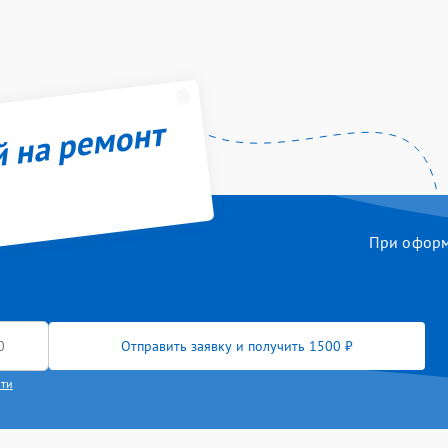
й на ремонт
При оформл
Отправить заявку и получить 1500 ₽
сти