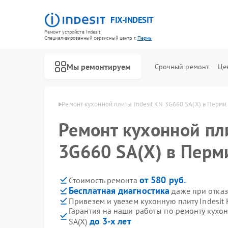
FIX-INDESIT
Ремонт устройств Indesit
Специализированный cервисный центр г.
Пермь
Мы ремонтируем
Срочный ремонт
Це
лит Indesit в Перми
Ремонт кухонной плиты Indesit KN 3G660 SA(X) в Перми
Ремонт кухонной пли
3G660 SA(X) в Перм
от 580 руб.
Стоимость ремонта
Бесплатная диагностика
даже при отказ
Привезем и увезем кухонную плиту Indesit
Гарантия на наши работы по ремонту кухон
до 3-х лет
SA(X)
Ремонт холодильников Indesit
Ремонт посудомоечных машин Indesit
Ремонт морозильных камер Indesit
Ремонт варочных панелей Indesit
Ремонт духовых шкафов Indesit
Ремонт микроволновых печей Indesit
Ремонт стиральных машин Indesit
Ремонт холодильных камер Indesit
Ремонт сушильных машин Indesit