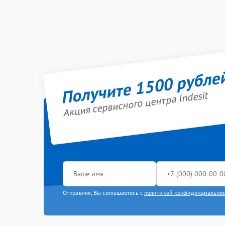
Получите 1500 рубле
Акция сервисного центра Indesit
Отправляя, Вы соглашаетесь с
политикой конфиденциально