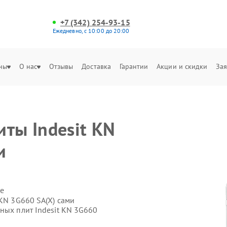
+7 (342) 254-93-15
Ежедневно, с 10:00 до 20:00
ны
О нас
Отзывы
Доставка
Гарантии
Акции и скидки
Зая
ты Indesit KN
и
е
 KN 3G660 SA(X) сами
ных плит Indesit KN 3G660