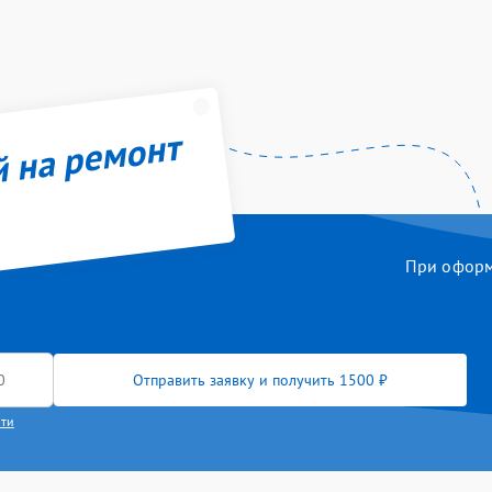
й на ремонт
При оформл
Отправить заявку и получить 1500 ₽
сти