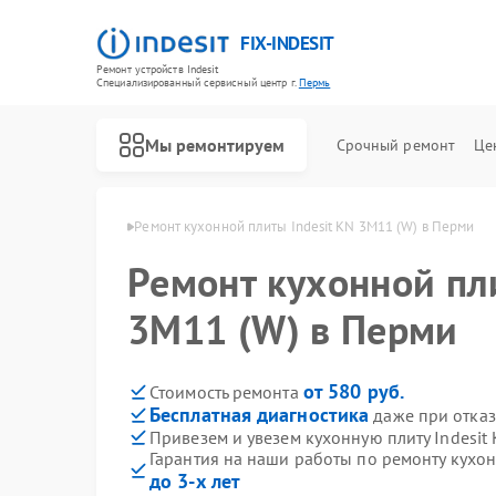
FIX-INDESIT
Ремонт устройств Indesit
Специализированный cервисный центр г.
Пермь
Мы ремонтируем
Срочный ремонт
Це
лит Indesit в Перми
Ремонт кухонной плиты Indesit KN 3M11 (W) в Перми
Ремонт кухонной пли
3M11 (W) в Перми
от 580 руб.
Стоимость ремонта
Бесплатная диагностика
даже при отказ
Привезем и увезем кухонную плиту Indesit
Гарантия на наши работы по ремонту кухон
до 3-х лет
Ремонт холодильников Indesit
Ремонт посудомоечных машин Indesit
Ремонт морозильных камер Indesit
Ремонт варочных панелей Indesit
Ремонт духовых шкафов Indesit
Ремонт микроволновых печей Indesit
Ремонт стиральных машин Indesit
Ремонт холодильных камер Indesit
Ремонт сушильных машин Indesit