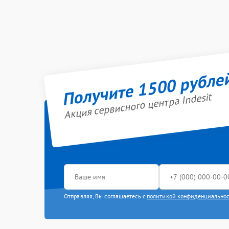
Получите 1500 рубле
Акция сервисного центра Indesit
Отправляя, Вы соглашаетесь с
политикой конфиденциально