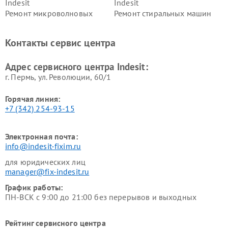
Indesit
Indesit
Ремонт микроволновых
Ремонт стиральных машин
печей Indesit
Indesit
Ремонт холодильных камер
Ремонт сушильных машин
Контакты сервис центра
Indesit
Indesit
Адрес сервисного центра Indesit:
г. Пермь, ул. ​Революции, 60/1
Горячая линия:
+7 (342) 254-93-15
Электронная почта:
info@indesit-fixim.ru
для юридических лиц
manager@fix-indesit.ru
График работы:
ПН-ВСК с 9:00 до 21:00 без перерывов и выходных
Рейтинг сервисного центра