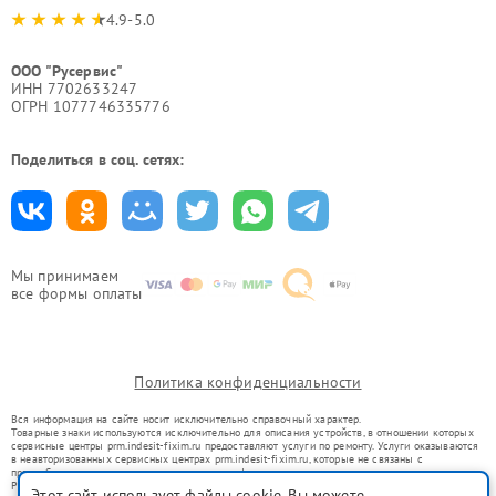
4.9-5.0
ООО "Русервис"
ИНН 7702633247
ОГРН 1077746335776
Поделиться в соц. сетях:
Мы принимаем
все формы оплаты
Политика конфиденциальности
Вся информация на сайте носит исключительно справочный характер.
Товарные знаки используются исключительно для описания устройств, в отношении которых
сервисные центры prm.indesit-fixim.ru предоставляют услуги по ремонту. Услуги оказываются
в неавторизованных сервисных центрах prm.indesit-fixim.ru, которые не связаны с
правообладателями товарных знаков или их официальными представителями.
Ремонт осуществляется для устройств, уже введенных в гражданский оборот в соответствии
Этот сайт использует файлы cookie. Вы можете