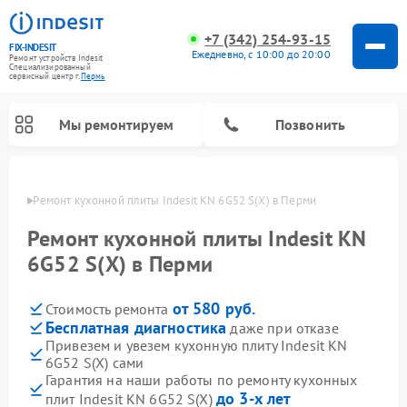
+7 (342) 254-93-15
FIX-INDESIT
Ежедневно, с 10:00 до 20:00
Ремонт устройств Indesit
Специализированный
cервисный центр г.
Пермь
Мы ремонтируем
Позвонить
Перми
Ремонт кухонной плиты Indesit KN 6G52 S(X) в Перми
Ремонт кухонной плиты Indesit KN
6G52 S(X) в Перми
от 580 руб.
Стоимость ремонта
Бесплатная диагностика
даже при отказе
Привезем и увезем кухонную плиту Indesit KN
6G52 S(X) сами
Ремонт морозильных камер Indesit
Ремонт стиральных машин Indesit
Ремонт сушильных машин Indesit
Ремонт посудомоечных машин Indesit
Ремонт варочных панелей Indesit
Ремонт микроволновых печей Indesit
Ремонт холодильных камер Indesit
Гарантия на наши работы по ремонту кухонных
до 3-х лет
плит Indesit KN 6G52 S(X)