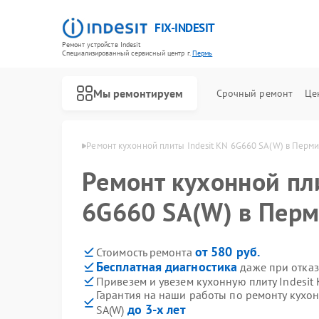
FIX-INDESIT
Ремонт устройств Indesit
Специализированный cервисный центр г.
Пермь
Мы ремонтируем
Срочный ремонт
Це
лит Indesit в Перми
Ремонт кухонной плиты Indesit KN 6G660 SA(W) в Перм
Ремонт кухонной пли
6G660 SA(W) в Пер
от 580 руб.
Стоимость ремонта
Бесплатная диагностика
даже при отказ
Привезем и увезем кухонную плиту Indesit
Гарантия на наши работы по ремонту кухон
до 3-х лет
SA(W)
Ремонт холодильников Indesit
Ремонт посудомоечных машин Indesit
Ремонт морозильных камер Indesit
Ремонт варочных панелей Indesit
Ремонт духовых шкафов Indesit
Ремонт микроволновых печей Indesit
Ремонт стиральных машин Indesit
Ремонт холодильных камер Indesit
Ремонт сушильных машин Indesit