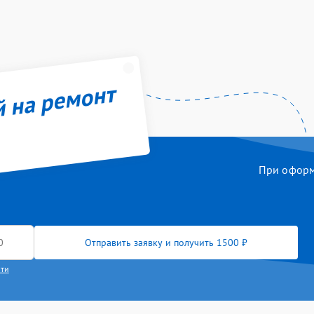
й на ремонт
При оформл
Отправить заявку и получить 1500 ₽
сти