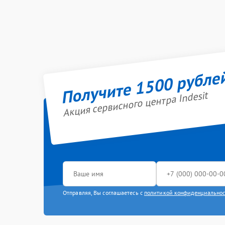
Получите 1500 рубле
Акция сервисного центра Indesit
Отправляя, Вы соглашаетесь с
политикой конфиденциально