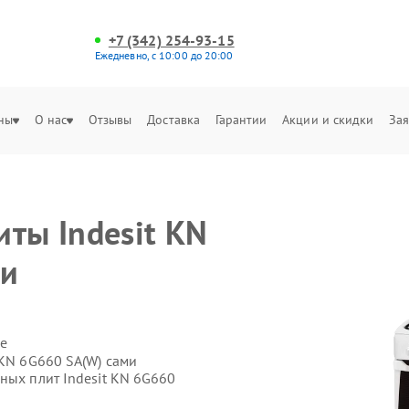
+7 (342) 254-93-15
Ежедневно, с 10:00 до 20:00
ны
О нас
Отзывы
Доставка
Гарантии
Акции и скидки
Зая
и
ты Indesit KN
ми
е
 KN 6G660 SA(W) сами
ных плит Indesit KN 6G660