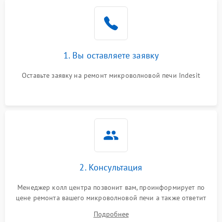
Проблемы с вентилятором
2000 ₽
Подробнее →
Поломка системы
2200 ₽
Подробнее →
охлаждения
1. Вы оставляете заявку
Не работают сенсорные
2400 ₽
Подробнее →
кнопки
Оставьте заявку на ремонт микроволновой печи Indesit
Не горит подсветка
2000 ₽
Подробнее →
Сломался трансформатор
1000 ₽
Подробнее →
2. Консультация
Менеджер колл центра позвонит вам, проинформирует по
цене ремонта вашего микроволновой печи а также ответит
на все ваши вопросы.
Подробнее