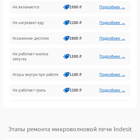
Не включается
2500 ₽
Подробнее →
Механика и внутренние элементы
Не нагревает еду
2200 ₽
Подробнее →
Механические повреждения
Искажение дисплея
2800 ₽
Подробнее →
Питание и запуск
Не работает кнопка
Нагрев и приготовление
1500 ₽
Подробнее →
запуска
Программное обеспечение
Искры внутри при работе
1100 ₽
Подробнее →
Не работает гриль
2200 ₽
Подробнее →
Перегрев или отключение
2400 ₽
Подробнее →
во время работы
Появление запаха гари
2400 ₽
Подробнее →
Этапы ремонта микроволновой печи Indesit