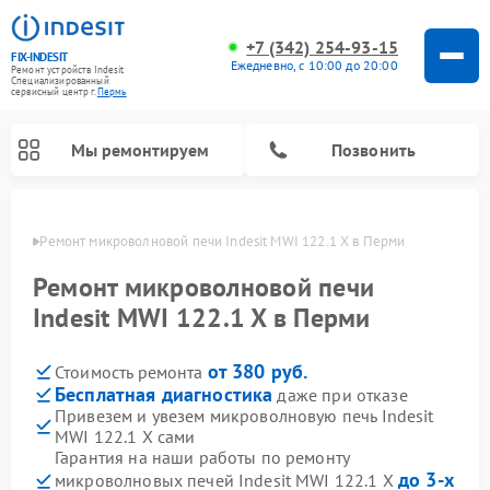
+7 (342) 254-93-15
FIX-INDESIT
Ежедневно, с 10:00 до 20:00
Ремонт устройств Indesit
Специализированный
cервисный центр г.
Пермь
Мы ремонтируем
Позвонить
Перми
Ремонт микроволновой печи Indesit MWI 122.1 X в Перми
Ремонт микроволновой печи
Indesit MWI 122.1 X в Перми
от 380 руб.
Стоимость ремонта
Бесплатная диагностика
даже при отказе
Привезем и увезем микроволновую печь Indesit
MWI 122.1 X сами
Ремонт морозильных камер Indesit
Ремонт стиральных машин Indesit
Ремонт сушильных машин Indesit
Ремонт посудомоечных машин Indesit
Ремонт варочных панелей Indesit
Ремонт холодильных камер Indesit
Гарантия на наши работы по ремонту
до 3-х
микроволновых печей Indesit MWI 122.1 X