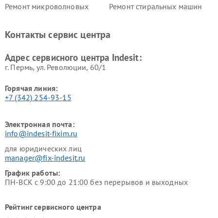
Ремонт микроволновых
Ремонт стиральных машин
печей Indesit
Indesit
Ремонт холодильных камер
Ремонт сушильных машин
Контакты сервис центра
Indesit
Indesit
Адрес сервисного центра Indesit:
г. Пермь, ул. ​Революции, 60/1
Горячая линия:
+7 (342) 254-93-15
Электронная почта:
info@indesit-fixim.ru
для юридических лиц
manager@fix-indesit.ru
График работы:
ПН-ВСК с 9:00 до 21:00 без перерывов и выходных
Рейтинг сервисного центра