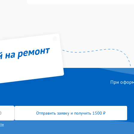
й на ремонт
При оформл
Отправить заявку и получить 1500 ₽
сти