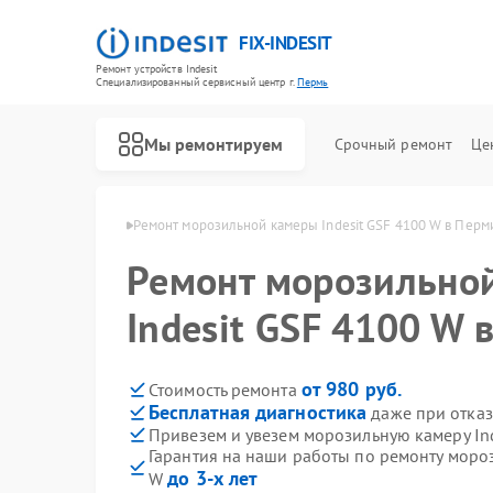
FIX-INDESIT
Ремонт устройств Indesit
Специализированный cервисный центр г.
Пермь
Мы ремонтируем
Срочный ремонт
Це
мер Indesit в Перми
Ремонт морозильной камеры Indesit GSF 4100 W в Перм
Ремонт морозильно
Indesit GSF 4100 W 
от 980 руб.
Стоимость ремонта
Бесплатная диагностика
даже при отказ
Привезем и увезем морозильную камеру In
Гарантия на наши работы по ремонту мороз
до 3-х лет
W
Ремонт холодильников Indesit
Ремонт посудомоечных машин Indesit
Ремонт варочных панелей Indesit
Ремонт духовых шкафов Indesit
Ремонт микроволновых печей Indesit
Ремонт стиральных машин Indesit
Ремонт холодильных камер Indesit
Ремонт сушильных машин Indesit