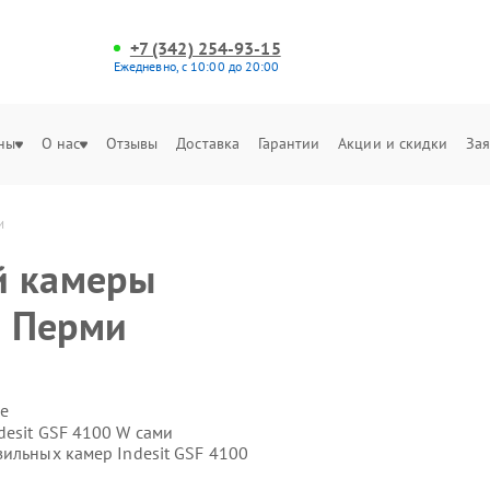
+7 (342) 254-93-15
Ежедневно, с 10:00 до 20:00
ны
О нас
Отзывы
Доставка
Гарантии
Акции и скидки
Зая
и
й камеры
в Перми
е
desit GSF 4100 W сами
ильных камер Indesit GSF 4100