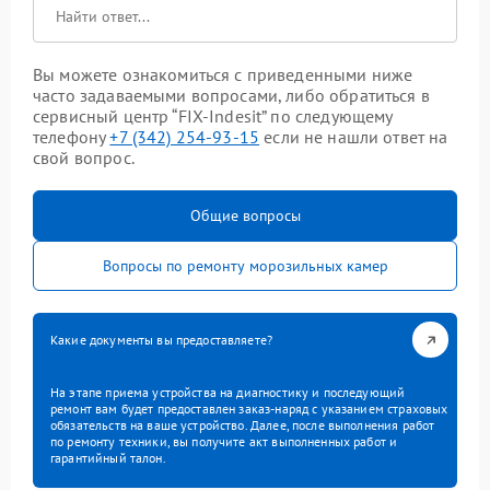
Вы можете ознакомиться с приведенными ниже
часто задаваемыми вопросами, либо обратиться в
сервисный центр “FIX-Indesit” по следующему
телефону
+7 (342) 254-93-15
если не нашли ответ на
свой вопрос.
Общие вопросы
Вопросы по ремонту морозильных камер
Какие документы вы предоставляете?
На этапе приема устройства на диагностику и последующий
ремонт вам будет предоставлен заказ-наряд с указанием страховых
обязательств на ваше устройство. Далее, после выполнения работ
по ремонту техники, вы получите акт выполненных работ и
гарантийный талон.