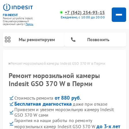
+7 (342) 254-93-15
FIX-INDESIT
Ежедневно, с 10:00 до 20:00
Ремонт устройств Indesit
Специализированный
cервисный центр г.
Пермь
Мы ремонтируем
Позвонить
Перми
Ремонт морозильной камеры Indesit GSO 370 W в Перми
Ремонт морозильной камеры
Indesit GSO 370 W в Перми
от 880 руб.
Стоимость ремонта
Бесплатная диагностика
даже при отказе
Привезем и увезем морозильную камеру Indesit
GSO 370 W сами
Ремонт варочных панелей Indesit
Ремонт стиральных машин Indesit
Ремонт сушильных машин Indesit
Ремонт посудомоечных машин Indesit
Ремонт микроволновых печей Indesit
Ремонт холодильных камер Indesit
Гарантия на наши работы по ремонту
до 3-х лет
морозильных камер Indesit GSO 370 W