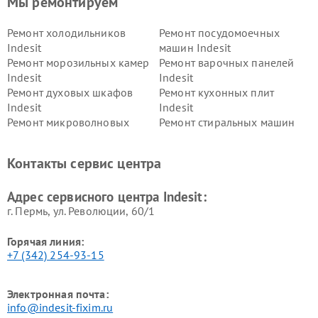
Мы ремонтируем
Ремонт холодильников
Ремонт посудомоечных
Indesit
машин Indesit
Ремонт морозильных камер
Ремонт варочных панелей
Indesit
Indesit
Ремонт духовых шкафов
Ремонт кухонных плит
Indesit
Indesit
Ремонт микроволновых
Ремонт стиральных машин
печей Indesit
Indesit
Ремонт холодильных камер
Ремонт сушильных машин
Контакты сервис центра
Indesit
Indesit
Адрес сервисного центра Indesit:
г. Пермь, ул. ​Революции, 60/1
Горячая линия:
+7 (342) 254-93-15
Электронная почта:
info@indesit-fixim.ru