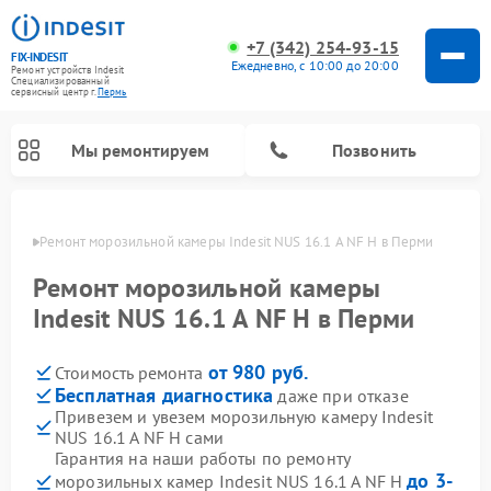
+7 (342) 254-93-15
FIX-INDESIT
Ежедневно, с 10:00 до 20:00
Ремонт устройств Indesit
Специализированный
cервисный центр г.
Пермь
Мы ремонтируем
Позвонить
Перми
Ремонт морозильной камеры Indesit NUS 16.1 A NF H в Перми
Ремонт морозильной камеры
Indesit NUS 16.1 A NF H в Перми
от 980 руб.
Стоимость ремонта
Бесплатная диагностика
даже при отказе
Привезем и увезем морозильную камеру Indesit
NUS 16.1 A NF H сами
Ремонт варочных панелей Indesit
Ремонт стиральных машин Indesit
Ремонт сушильных машин Indesit
Ремонт посудомоечных машин Indesit
Ремонт микроволновых печей Indesit
Ремонт холодильных камер Indesit
Гарантия на наши работы по ремонту
до 3-
морозильных камер Indesit NUS 16.1 A NF H