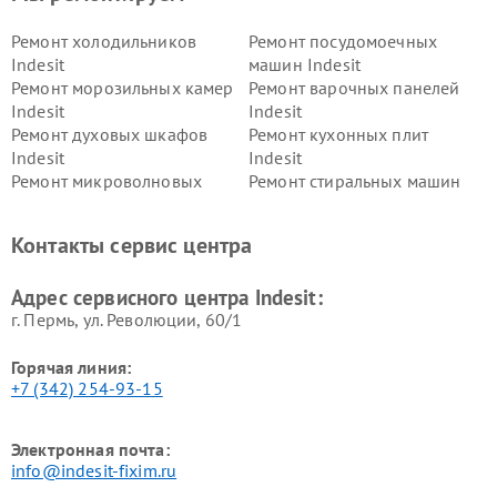
Ремонт холодильников
Ремонт посудомоечных
Indesit
машин Indesit
Ремонт морозильных камер
Ремонт варочных панелей
Indesit
Indesit
Ремонт духовых шкафов
Ремонт кухонных плит
Indesit
Indesit
Ремонт микроволновых
Ремонт стиральных машин
печей Indesit
Indesit
Ремонт холодильных камер
Ремонт сушильных машин
Контакты сервис центра
Indesit
Indesit
Адрес сервисного центра Indesit:
г. Пермь, ул. ​Революции, 60/1
Горячая линия:
+7 (342) 254-93-15
Электронная почта:
info@indesit-fixim.ru