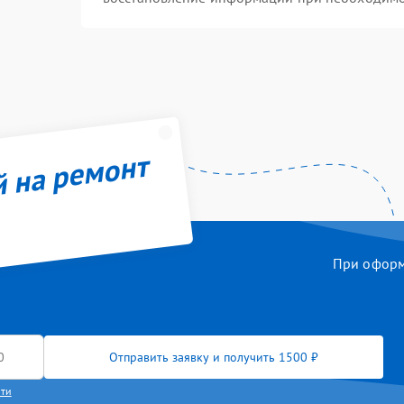
й на ремонт
При оформл
Отправить заявку и получить 1500 ₽
сти