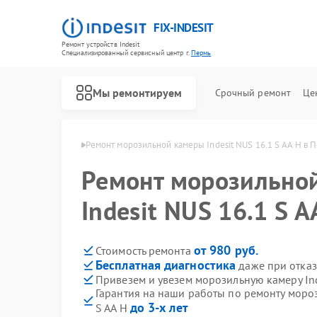
FIX-INDESIT
Ремонт устройств Indesit
Специализированный cервисный центр г.
Пермь
Мы ремонтируем
Срочный ремонт
Це
мер Indesit в Перми
Ремонт морозильной камеры Indesit NUS 16.1 S AA H в 
Ремонт морозильно
Indesit NUS 16.1 S 
от 980 руб.
Стоимость ремонта
Бесплатная диагностика
даже при отказ
Привезем и увезем морозильную камеру Ind
Гарантия на наши работы по ремонту мороз
до 3-х лет
S AA H
Ремонт холодильников Indesit
Ремонт посудомоечных машин Indesit
Ремонт варочных панелей Indesit
Ремонт духовых шкафов Indesit
Ремонт микроволновых печей Indesit
Ремонт стиральных машин Indesit
Ремонт холодильных камер Indesit
Ремонт сушильных машин Indesit