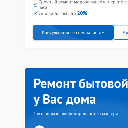
Срочный ремонт морозильных камер Indesit
часа
20%
Скидка для вас до
Консультация со специалистом
Уз
Ремонт бытовой
у Вас дома
С выездом квалифицированного мастера