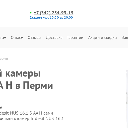
+7 (342) 254-93-15
Ежедневно, с 10:00 до 20:00
ны
О нас
Отзывы
Доставка
Гарантии
Акции и скидки
Зая
Перми
й камеры
AA H в Перми
е
esit NUS 16.1 S AA H сами
ильных камер Indesit NUS 16.1