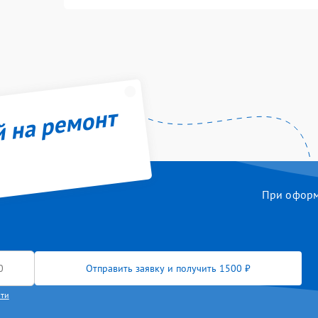
й на ремонт
При оформл
Отправить заявку и получить 1500 ₽
сти