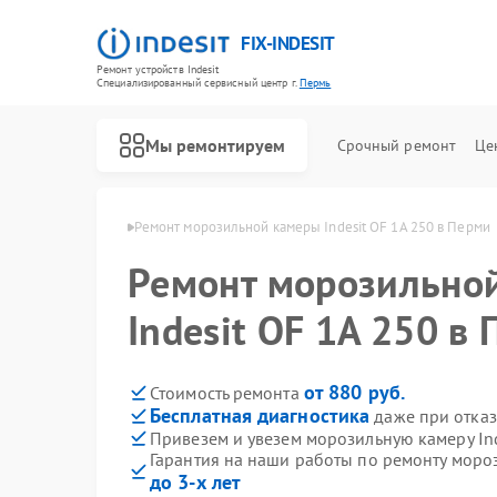
FIX-INDESIT
Ремонт устройств Indesit
Специализированный cервисный центр г.
Пермь
Мы ремонтируем
Срочный ремонт
Це
мер Indesit в Перми
Ремонт морозильной камеры Indesit OF 1A 250 в Перми
Ремонт морозильно
Indesit OF 1A 250 в
от 880 руб.
Стоимость ремонта
Бесплатная диагностика
даже при отказ
Привезем и увезем морозильную камеру Ind
Гарантия на наши работы по ремонту мороз
до 3-х лет
Ремонт холодильников Indesit
Ремонт посудомоечных машин Indesit
Ремонт варочных панелей Indesit
Ремонт духовых шкафов Indesit
Ремонт микроволновых печей Indesit
Ремонт стиральных машин Indesit
Ремонт холодильных камер Indesit
Ремонт сушильных машин Indesit