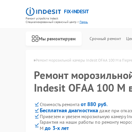
FIX-INDESIT
Ремонт устройств Indesit
Специализированный cервисный центр г.
Пермь
Мы ремонтируем
Срочный ремонт
Це
мер Indesit в Перми
Ремонт морозильной камеры Indesit OFAA 100 M в Перм
Ремонт морозильно
Indesit OFAA 100 M 
от 880 руб.
Стоимость ремонта
Бесплатная диагностика
даже при отказ
Привезем и увезем морозильную камеру In
Гарантия на наши работы по ремонту мороз
до 3-х лет
M
Ремонт холодильников Indesit
Ремонт посудомоечных машин Indesit
Ремонт варочных панелей Indesit
Ремонт духовых шкафов Indesit
Ремонт микроволновых печей Indesit
Ремонт стиральных машин Indesit
Ремонт холодильных камер Indesit
Ремонт сушильных машин Indesit