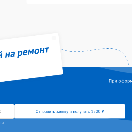
й на ремонт
При оформл
Отправить заявку и получить 1500 ₽
сти