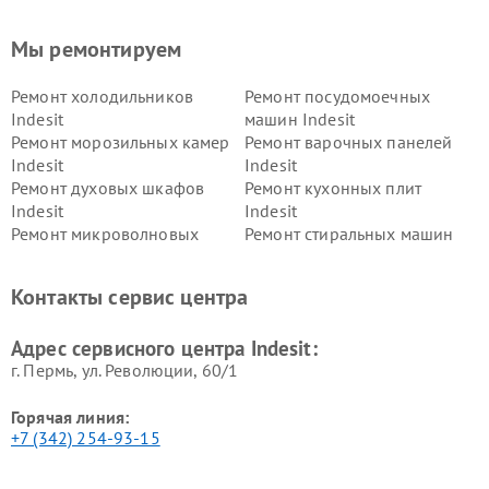
Мы ремонтируем
Ремонт холодильников
Ремонт посудомоечных
Indesit
машин Indesit
Ремонт морозильных камер
Ремонт варочных панелей
Indesit
Indesit
Ремонт духовых шкафов
Ремонт кухонных плит
Indesit
Indesit
Ремонт микроволновых
Ремонт стиральных машин
печей Indesit
Indesit
Ремонт холодильных камер
Ремонт сушильных машин
Контакты сервис центра
Indesit
Indesit
Адрес сервисного центра Indesit:
г. Пермь, ул. ​Революции, 60/1
Горячая линия:
+7 (342) 254-93-15