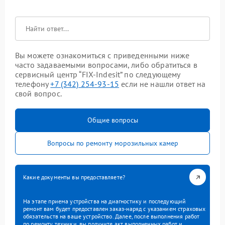
Вы можете ознакомиться с приведенными ниже
часто задаваемыми вопросами, либо обратиться в
сервисный центр “FIX-Indesit” по следующему
телефону
+7 (342) 254-93-15
если не нашли ответ на
свой вопрос.
Общие вопросы
Вопросы по ремонту морозильных камер
Какие документы вы предоставляете?
На этапе приема устройства на диагностику и последующий
ремонт вам будет предоставлен заказ-наряд с указанием страховых
обязательств на ваше устройство. Далее, после выполнения работ
по ремонту техники, вы получите акт выполненных работ и