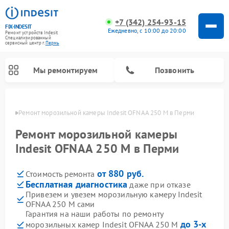
+7 (342) 254-93-15
FIX-INDESIT
Ежедневно, с 10:00 до 20:00
Ремонт устройств Indesit
Специализированный
cервисный центр г.
Пермь
Мы ремонтируем
Позвонить
Перми
Ремонт морозильной камеры Indesit OFNAA 250 M в Перми
Ремонт морозильной камеры
Indesit OFNAA 250 M в Перми
от 880 руб.
Стоимость ремонта
Бесплатная диагностика
даже при отказе
Привезем и увезем морозильную камеру Indesit
OFNAA 250 M сами
Ремонт варочных панелей Indesit
Ремонт стиральных машин Indesit
Ремонт сушильных машин Indesit
Ремонт посудомоечных машин Indesit
Ремонт микроволновых печей Indesit
Ремонт холодильных камер Indesit
Гарантия на наши работы по ремонту
до 3-х
морозильных камер Indesit OFNAA 250 M