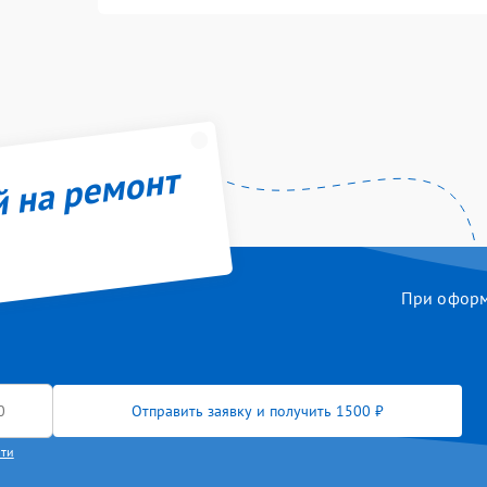
й на ремонт
При оформл
Отправить заявку и получить 1500 ₽
сти