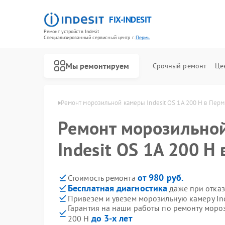
FIX-INDESIT
Ремонт устройств Indesit
Специализированный cервисный центр г.
Пермь
Мы ремонтируем
Срочный ремонт
Це
мер Indesit в Перми
Ремонт морозильной камеры Indesit OS 1A 200 H в Перм
Ремонт морозильно
Indesit OS 1A 200 H
от 980 руб.
Стоимость ремонта
Бесплатная диагностика
даже при отказ
Привезем и увезем морозильную камеру Ind
Гарантия на наши работы по ремонту мороз
до 3-х лет
200 H
Ремонт холодильников Indesit
Ремонт посудомоечных машин Indesit
Ремонт варочных панелей Indesit
Ремонт духовых шкафов Indesit
Ремонт микроволновых печей Indesit
Ремонт стиральных машин Indesit
Ремонт холодильных камер Indesit
Ремонт сушильных машин Indesit