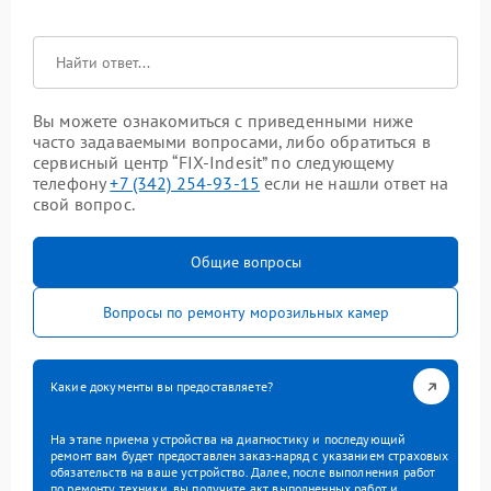
Вы можете ознакомиться с приведенными ниже
часто задаваемыми вопросами, либо обратиться в
сервисный центр “FIX-Indesit” по следующему
телефону
+7 (342) 254-93-15
если не нашли ответ на
свой вопрос.
Общие вопросы
Вопросы по ремонту морозильных камер
Какие документы вы предоставляете?
На этапе приема устройства на диагностику и последующий
ремонт вам будет предоставлен заказ-наряд с указанием страховых
обязательств на ваше устройство. Далее, после выполнения работ
по ремонту техники, вы получите акт выполненных работ и