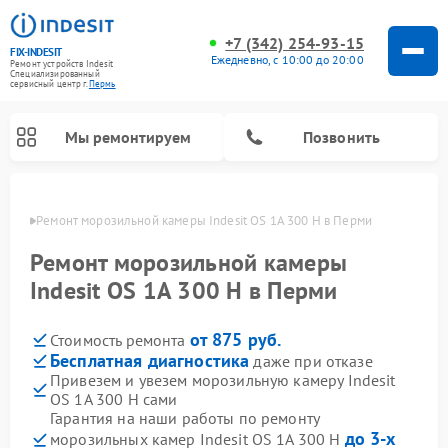
+7 (342) 254-93-15
FIX-INDESIT
Ежедневно, с 10:00 до 20:00
Ремонт устройств Indesit
Специализированный
cервисный центр г.
Пермь
Мы ремонтируем
Позвонить
Перми
Ремонт морозильной камеры Indesit OS 1A 300 H в Перми
Ремонт морозильной камеры
Indesit OS 1A 300 H в Перми
от 875 руб.
Стоимость ремонта
Бесплатная диагностика
даже при отказе
Привезем и увезем морозильную камеру Indesit
OS 1A 300 H сами
Ремонт варочных панелей Indesit
Ремонт стиральных машин Indesit
Ремонт сушильных машин Indesit
Ремонт посудомоечных машин Indesit
Ремонт микроволновых печей Indesit
Ремонт холодильных камер Indesit
Гарантия на наши работы по ремонту
до 3-х
морозильных камер Indesit OS 1A 300 H