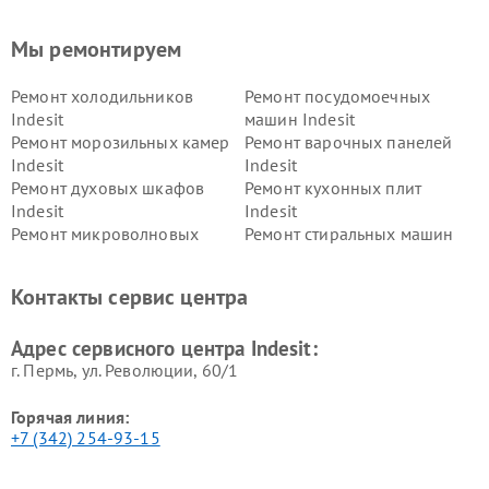
Мы ремонтируем
Ремонт холодильников
Ремонт посудомоечных
Indesit
машин Indesit
Ремонт морозильных камер
Ремонт варочных панелей
Indesit
Indesit
Ремонт духовых шкафов
Ремонт кухонных плит
Indesit
Indesit
Ремонт микроволновых
Ремонт стиральных машин
печей Indesit
Indesit
Ремонт холодильных камер
Ремонт сушильных машин
Контакты сервис центра
Indesit
Indesit
Адрес сервисного центра Indesit:
г. Пермь, ул. ​Революции, 60/1
Горячая линия:
+7 (342) 254-93-15