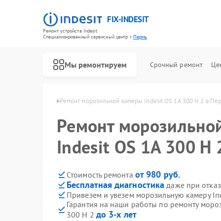
FIX-INDESIT
Ремонт устройств Indesit
Специализированный cервисный центр г.
Пермь
Мы ремонтируем
Срочный ремонт
Це
мер Indesit в Перми
Ремонт морозильной камеры Indesit OS 1A 300 H 2 в Пе
Ремонт морозильно
Indesit OS 1A 300 H
от 980 руб.
Стоимость ремонта
Бесплатная диагностика
даже при отказ
Привезем и увезем морозильную камеру Ind
Гарантия на наши работы по ремонту мороз
до 3-х лет
300 H 2
Ремонт холодильников Indesit
Ремонт посудомоечных машин Indesit
Ремонт варочных панелей Indesit
Ремонт духовых шкафов Indesit
Ремонт микроволновых печей Indesit
Ремонт стиральных машин Indesit
Ремонт холодильных камер Indesit
Ремонт сушильных машин Indesit