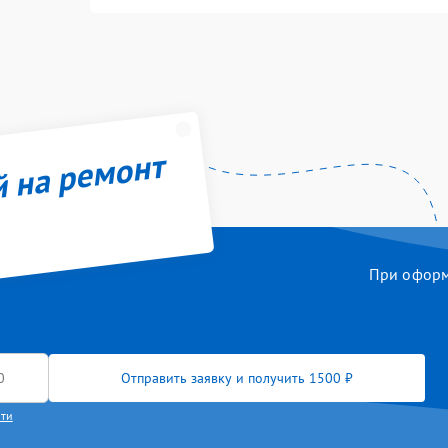
й на ремонт
При оформл
Отправить заявку и получить 1500 ₽
сти