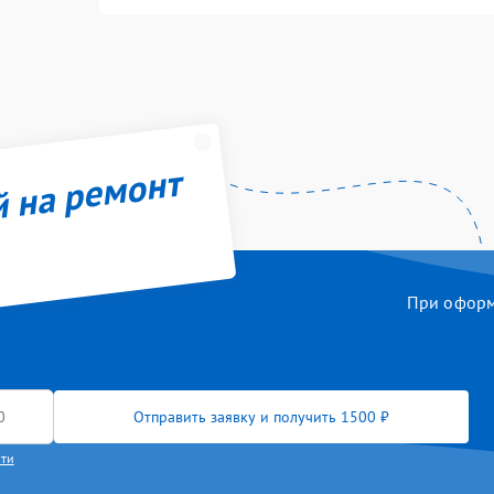
й на ремонт
При оформл
Отправить заявку и получить 1500 ₽
сти