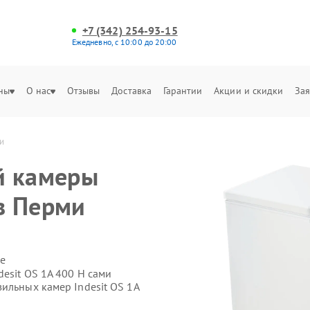
+7 (342) 254-93-15
Ежедневно, с 10:00 до 20:00
ны
О нас
Отзывы
Доставка
Гарантии
Акции и скидки
Зая
и
й камеры
 в Перми
е
esit OS 1A 400 H сами
ильных камер Indesit OS 1A