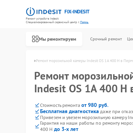
FIX-INDESIT
Ремонт устройств Indesit
Специализированный cервисный центр г.
Пермь
Мы ремонтируем
Срочный ремонт
Це
мер Indesit в Перми
Ремонт морозильной камеры Indesit OS 1A 400 H в Перм
Ремонт морозильно
Indesit OS 1A 400 H
от 980 руб.
Стоимость ремонта
Бесплатная диагностика
даже при отказ
Привезем и увезем морозильную камеру Ind
Гарантия на наши работы по ремонту мороз
до 3-х лет
400 H
Ремонт холодильников Indesit
Ремонт посудомоечных машин Indesit
Ремонт варочных панелей Indesit
Ремонт духовых шкафов Indesit
Ремонт микроволновых печей Indesit
Ремонт стиральных машин Indesit
Ремонт холодильных камер Indesit
Ремонт сушильных машин Indesit