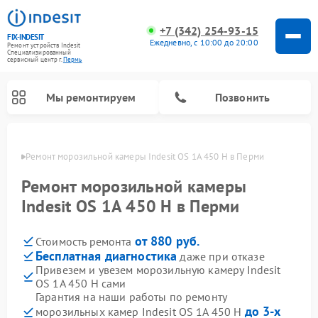
+7 (342) 254-93-15
FIX-INDESIT
Ежедневно, с 10:00 до 20:00
Ремонт устройств Indesit
Специализированный
cервисный центр г.
Пермь
Мы ремонтируем
Позвонить
Перми
Ремонт морозильной камеры Indesit OS 1A 450 H в Перми
Ремонт морозильной камеры
Indesit OS 1A 450 H в Перми
от 880 руб.
Стоимость ремонта
Бесплатная диагностика
даже при отказе
Привезем и увезем морозильную камеру Indesit
OS 1A 450 H сами
Ремонт варочных панелей Indesit
Ремонт стиральных машин Indesit
Ремонт сушильных машин Indesit
Ремонт посудомоечных машин Indesit
Ремонт микроволновых печей Indesit
Ремонт холодильных камер Indesit
Гарантия на наши работы по ремонту
до 3-х
морозильных камер Indesit OS 1A 450 H