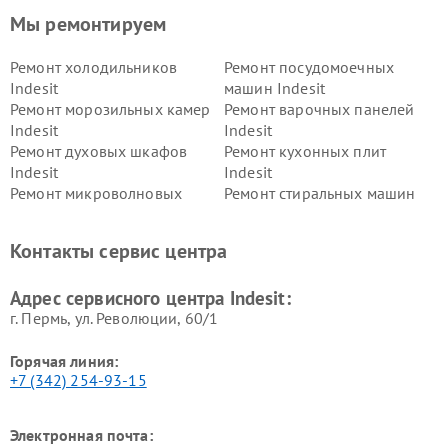
Мы ремонтируем
Ремонт холодильников
Ремонт посудомоечных
Indesit
машин Indesit
Ремонт морозильных камер
Ремонт варочных панелей
Indesit
Indesit
Ремонт духовых шкафов
Ремонт кухонных плит
Indesit
Indesit
Ремонт микроволновых
Ремонт стиральных машин
печей Indesit
Indesit
Ремонт холодильных камер
Ремонт сушильных машин
Контакты сервис центра
Indesit
Indesit
Адрес сервисного центра Indesit:
г. Пермь, ул. ​Революции, 60/1
Горячая линия:
+7 (342) 254-93-15
Электронная почта: