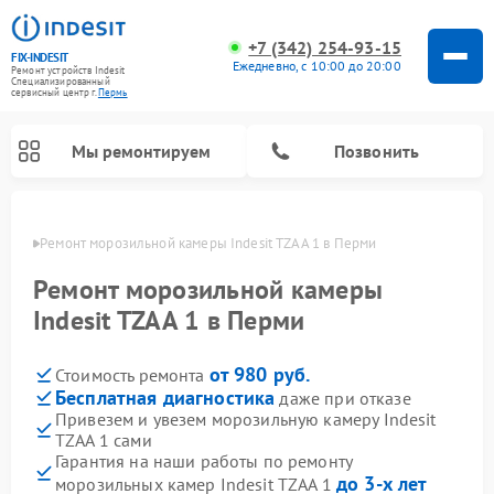
+7 (342) 254-93-15
FIX-INDESIT
Ежедневно, с 10:00 до 20:00
Ремонт устройств Indesit
Специализированный
cервисный центр г.
Пермь
Мы ремонтируем
Позвонить
Перми
Ремонт морозильной камеры Indesit TZAA 1 в Перми
Ремонт морозильной камеры
Indesit TZAA 1 в Перми
от 980 руб.
Стоимость ремонта
Бесплатная диагностика
даже при отказе
Привезем и увезем морозильную камеру Indesit
TZAA 1 сами
Ремонт варочных панелей Indesit
Ремонт стиральных машин Indesit
Ремонт сушильных машин Indesit
Ремонт посудомоечных машин Indesit
Ремонт микроволновых печей Indesit
Ремонт холодильных камер Indesit
Гарантия на наши работы по ремонту
до 3-х лет
морозильных камер Indesit TZAA 1