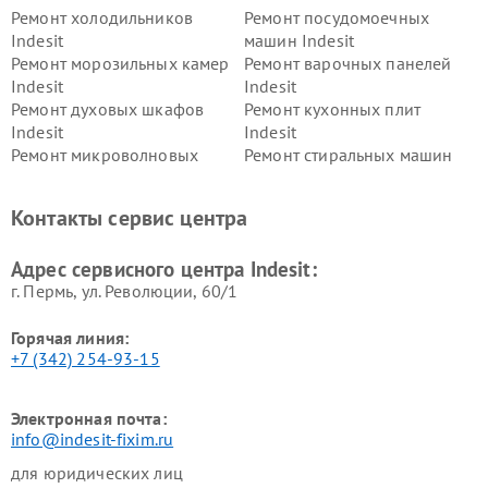
Ремонт холодильников
Ремонт посудомоечных
Indesit
машин Indesit
Ремонт морозильных камер
Ремонт варочных панелей
Indesit
Indesit
Ремонт духовых шкафов
Ремонт кухонных плит
Indesit
Indesit
Ремонт микроволновых
Ремонт стиральных машин
печей Indesit
Indesit
Ремонт холодильных камер
Ремонт сушильных машин
Контакты сервис центра
Indesit
Indesit
Адрес сервисного центра Indesit:
г. Пермь, ул. ​Революции, 60/1
Горячая линия:
+7 (342) 254-93-15
Электронная почта:
info@indesit-fixim.ru
для юридических лиц