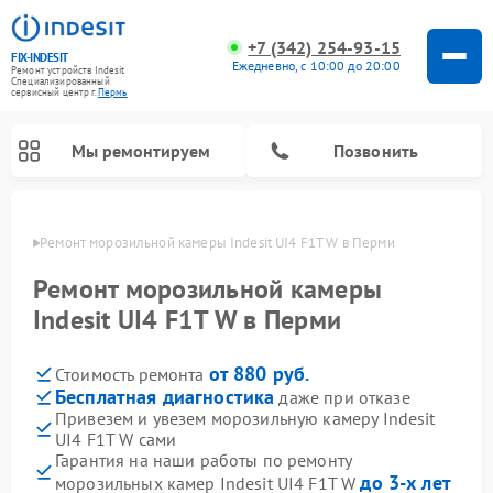
+7 (342) 254-93-15
FIX-INDESIT
Ежедневно, с 10:00 до 20:00
Ремонт устройств Indesit
Специализированный
cервисный центр г.
Пермь
Мы ремонтируем
Позвонить
Перми
Ремонт морозильной камеры Indesit UI4 F1T W в Перми
Ремонт морозильной камеры
Indesit UI4 F1T W в Перми
от 880 руб.
Стоимость ремонта
Бесплатная диагностика
даже при отказе
Привезем и увезем морозильную камеру Indesit
UI4 F1T W сами
Ремонт варочных панелей Indesit
Ремонт стиральных машин Indesit
Ремонт сушильных машин Indesit
Ремонт посудомоечных машин Indesit
Ремонт микроволновых печей Indesit
Ремонт холодильных камер Indesit
Гарантия на наши работы по ремонту
до 3-х лет
морозильных камер Indesit UI4 F1T W