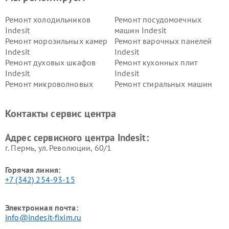
Ремонт холодильников
Ремонт посудомоечных
Indesit
машин Indesit
Ремонт морозильных камер
Ремонт варочных панелей
Indesit
Indesit
Ремонт духовых шкафов
Ремонт кухонных плит
Indesit
Indesit
Ремонт микроволновых
Ремонт стиральных машин
печей Indesit
Indesit
Ремонт холодильных камер
Ремонт сушильных машин
Контакты сервис центра
Indesit
Indesit
Адрес сервисного центра Indesit:
г. Пермь, ул. ​Революции, 60/1
Горячая линия:
+7 (342) 254-93-15
Электронная почта:
info@indesit-fixim.ru