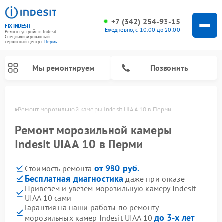
+7 (342) 254-93-15
FIX-INDESIT
Ежедневно, с 10:00 до 20:00
Ремонт устройств Indesit
Специализированный
cервисный центр г.
Пермь
Мы ремонтируем
Позвонить
Перми
Ремонт морозильной камеры Indesit UIAA 10 в Перми
Ремонт морозильной камеры
Indesit UIAA 10 в Перми
от 980 руб.
Стоимость ремонта
Бесплатная диагностика
даже при отказе
Привезем и увезем морозильную камеру Indesit
UIAA 10 сами
Ремонт варочных панелей Indesit
Ремонт стиральных машин Indesit
Ремонт сушильных машин Indesit
Ремонт посудомоечных машин Indesit
Ремонт микроволновых печей Indesit
Ремонт холодильных камер Indesit
Гарантия на наши работы по ремонту
до 3-х лет
морозильных камер Indesit UIAA 10