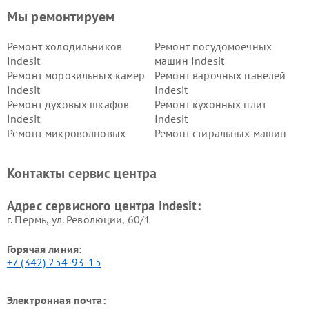
Мы ремонтируем
Ремонт холодильников
Ремонт посудомоечных
Indesit
машин Indesit
Ремонт морозильных камер
Ремонт варочных панелей
Indesit
Indesit
Ремонт духовых шкафов
Ремонт кухонных плит
Indesit
Indesit
Ремонт микроволновых
Ремонт стиральных машин
печей Indesit
Indesit
Ремонт холодильных камер
Ремонт сушильных машин
Контакты сервис центра
Indesit
Indesit
Адрес сервисного центра Indesit:
г. Пермь, ул. ​Революции, 60/1
Горячая линия:
+7 (342) 254-93-15
Электронная почта: