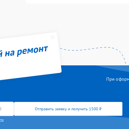
й на ремонт
При оформл
Отправить заявку и получить 1500 ₽
сти