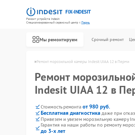
FIX-INDESIT
Ремонт устройств Indesit
Специализированный cервисный центр г.
Пермь
Мы ремонтируем
Срочный ремонт
Це
мер Indesit в Перми
Ремонт морозильной камеры Indesit UIAA 12 в Перми
Ремонт морозильно
Indesit UIAA 12 в П
от 980 руб.
Стоимость ремонта
Бесплатная диагностика
даже при отказ
Привезем и увезем морозильную камеру Ind
Гарантия на наши работы по ремонту мороз
до 3-х лет
Ремонт холодильников Indesit
Ремонт посудомоечных машин Indesit
Ремонт варочных панелей Indesit
Ремонт духовых шкафов Indesit
Ремонт микроволновых печей Indesit
Ремонт стиральных машин Indesit
Ремонт холодильных камер Indesit
Ремонт сушильных машин Indesit