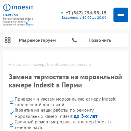
+7 (342) 254-93-15
FIX-INDESIT
Ежедневно, с 10:00 до 20:00
Ремонт устройств Indesit
Специализированный
cервисный центр г.
Пермь
Мы ремонтируем
Позвонить
Перми
Морозильная камера Indesit замена термостата
Замена термостата на морозильной
камере Indesit в Перми
Привезем и увезем морозильную камеру Indesit
собственной доставкой
Гарантия на наши работы по ремонту
до 3-х лет
морозильных камер Indesit
Ремонт варочных панелей Indesit
Ремонт стиральных машин Indesit
Ремонт сушильных машин Indesit
Ремонт посудомоечных машин Indesit
Ремонт микроволновых печей Indesit
Ремонт холодильных камер Indesit
Срочный ремонт морозильных камер Indesit в
течении часа