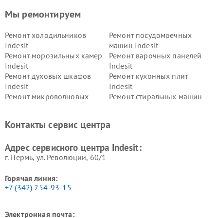
Мы ремонтируем
Ремонт холодильников
Ремонт посудомоечных
Indesit
машин Indesit
Ремонт морозильных камер
Ремонт варочных панелей
Indesit
Indesit
Ремонт духовых шкафов
Ремонт кухонных плит
Indesit
Indesit
Ремонт микроволновых
Ремонт стиральных машин
печей Indesit
Indesit
Ремонт холодильных камер
Ремонт сушильных машин
Контакты сервис центра
Indesit
Indesit
Адрес сервисного центра Indesit:
г. Пермь, ул. ​Революции, 60/1
Горячая линия:
+7 (342) 254-93-15
Электронная почта: