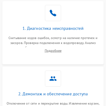
Не работает сушилка
2100 ₽
Подробнее →
Сбои в работе таймера
1700 ₽
Подробнее →
1. Диагностика неисправностей
Проблемы с
2100 ₽
Подробнее →
циркуляционным насосом
Считывание кодов ошибок, осмотр на наличие протечек и
засоров. Проверка подключения к водопроводу. Анализ
жалоб на отсутствие слива, нагрева, вращения
Подробнее
разбрызгивателей или срабатывание системы защиты
аквастоп.
2. Демонтаж и обеспечение доступа
Отключение от сети и перекрытие воды. Извлечение корзин,