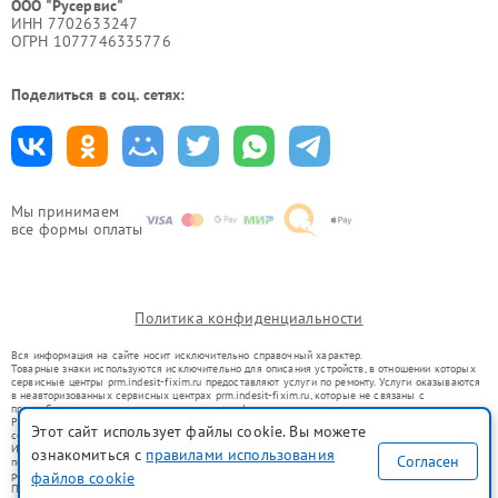
ООО "Русервис"
ИНН 7702633247
ОГРН 1077746335776
Поделиться в соц. сетях:
Мы принимаем
все формы оплаты
Политика конфиденциальности
Вся информация на сайте носит исключительно справочный характер.
Товарные знаки используются исключительно для описания устройств, в отношении которых
сервисные центры prm.indesit-fixim.ru предоставляют услуги по ремонту. Услуги оказываются
в неавторизованных сервисных центрах prm.indesit-fixim.ru, которые не связаны с
правообладателями товарных знаков или их официальными представителями.
Ремонт осуществляется для устройств, уже введенных в гражданский оборот в соответствии
Этот сайт использует файлы cookie. Вы можете
со статьей 1487 ГК РФ.
Использование товарных знаков не преследует цели индивидуализации услуг или введения
ознакомиться с
правилами использования
Согласен
потребителей в заблуждение, а служит для информирования о предоставляемых услугах по
ремонту техники указанных брендов.
файлов cookie
Представленная на сайте информация не является публичной офертой, определяемой