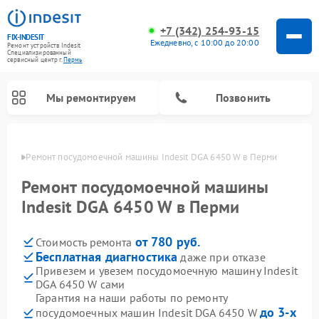
+7 (342) 254-93-15
FIX-INDESIT
Ежедневно, с 10:00 до 20:00
Ремонт устройств Indesit
Специализированный
cервисный центр г.
Пермь
Мы ремонтируем
Позвонить
Перми
Ремонт посудомоечной машины Indesit DGA 6450 W в Перми
Ремонт посудомоечной машины
Indesit DGA 6450 W в Перми
от 780 руб.
Стоимость ремонта
Бесплатная диагностика
даже при отказе
Привезем и увезем посудомоечную машину Indesit
DGA 6450 W сами
Ремонт варочных панелей Indesit
Ремонт стиральных машин Indesit
Ремонт сушильных машин Indesit
Ремонт морозильных камер Indesit
Ремонт микроволновых печей Indesit
Ремонт холодильных камер Indesit
Гарантия на наши работы по ремонту
до 3-х
посудомоечных машин Indesit DGA 6450 W