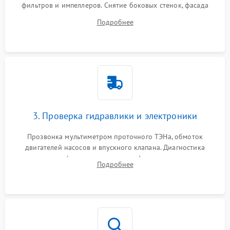
фильтров и импеллеров. Снятие боковых стенок, фасада
дверцы или нижнего поддона для прямого доступа к
Подробнее
циркуляционному насосу, ТЭНу и сливной помпе.
3. Проверка гидравлики и электроники
Прозвонка мультиметром проточного ТЭНа, обмоток
двигателей насосов и впускного клапана. Диагностика
прессостата (датчика уровня воды), датчика мутности,
Подробнее
концевика дверцы и электронного модуля управления.