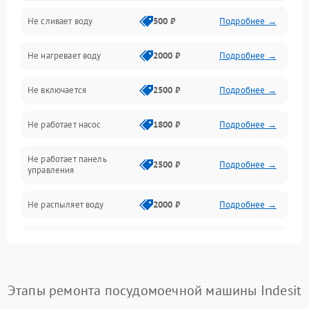
Не сливает воду
500 ₽
Подробнее →
Электропитание
Не нагревает воду
2000 ₽
Подробнее →
Датчики
Не включается
2500 ₽
Подробнее →
Нагрев
Не работает насос
1800 ₽
Подробнее →
Вода
Не работает панель
Гигиена
2500 ₽
Подробнее →
управления
Программное обеспечение
Не распыляет воду
2000 ₽
Подробнее →
Не запускается цикл
1800 ₽
Подробнее →
стирки
Проблемы с набором
Этапы ремонта посудомоечной машины Indesit
1800 ₽
Подробнее →
воды