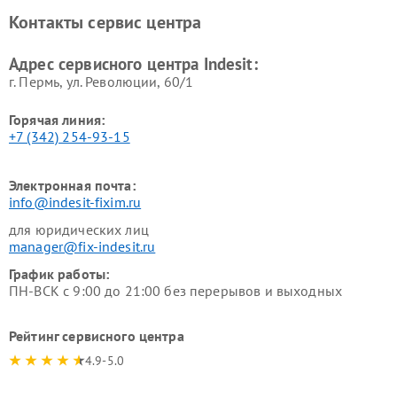
Ремонт холодильных камер
Ремонт сушильных машин
Контакты сервис центра
Indesit
Indesit
Адрес сервисного центра Indesit:
г. Пермь, ул. ​Революции, 60/1
Горячая линия:
+7 (342) 254-93-15
Электронная почта:
info@indesit-fixim.ru
для юридических лиц
manager@fix-indesit.ru
График работы:
ПН-ВСК с 9:00 до 21:00 без перерывов и выходных
Рейтинг сервисного центра
4.9-5.0