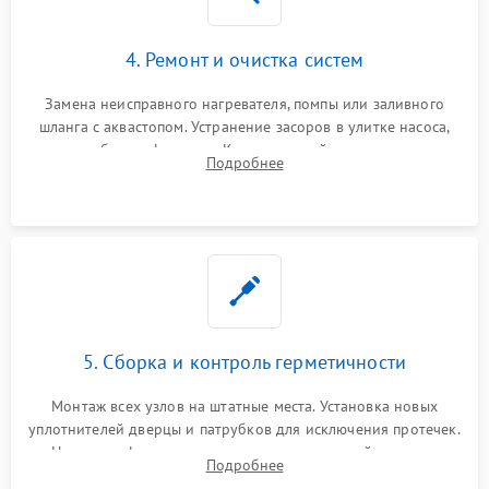
4. Ремонт и очистка систем
Замена неисправного нагревателя, помпы или заливного
шланга с аквастопом. Устранение засоров в улитке насоса,
патрубках и фильтрах. Компонентный ремонт платы
Подробнее
управления, восстановление поврежденной проводки.
5. Сборка и контроль герметичности
Монтаж всех узлов на штатные места. Установка новых
уплотнителей дверцы и патрубков для исключения протечек.
Надежная фиксация хомутов гидравлической системы,
Подробнее
сборка корпуса и установка датчика поплавка.